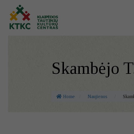
Skambėjo T
Home
/
Naujienos
/
Skamb