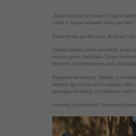
„Šįkart pas mus svečiuose Visagino kultūr
ryšius ir dažnai vykstame vieni pas kitus
Koncerte taip pat dalyvavo „Rodynos“ kole
Tautinių kultūrų centro kiemelyje vykęs k
veikėjo, poeto, dailininko Taraso Ševčenk
koncerte. O bendruomenės narė, dailininkė
Klaipėdos ukrainiečių kultūros ir švietim
mėnesio įgyvendina net 5 renginių ciklą –
muziejaus kiemelyje vyksiančiame tradic
Festivalį „Ševčenkiana“ finansuoja Klaip