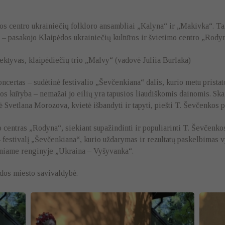
os centro ukrainiečių folkloro ansambliai „Kalyna“ ir „Makivka“. Ta
“, – pasakojo Klaipėdos ukrainiečių kultūros ir švietimo centro „Rody
ktyvas, klaipėdiečių trio „Malvy“ (vadovė Juliia Burlaka)
oncertas – sudėtinė festivalio „Ševčenkiana“ dalis, kurio metu pris
os kūryba – nemažai jo eilių yra tapusios liaudiškomis dainomis. Ska
 Svetlana Morozova, kvietė išbandyti ir tapyti, piešti T. Ševčenkos 
o centras „Rodyna“, siekiant supažindinti ir populiarinti T. Ševčenko
 festivalį „Ševčenkiana“, kurio uždarymas ir rezultatų paskelbimas v
iniame renginyje „Ukraina – Vyšyvanka“.
ėdos miesto savivaldybė.