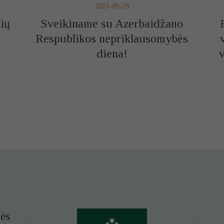
2023-05-29
ių
Sveikiname su Azerbaidžano
Respublikos nepriklausomybės
diena!
v
ės