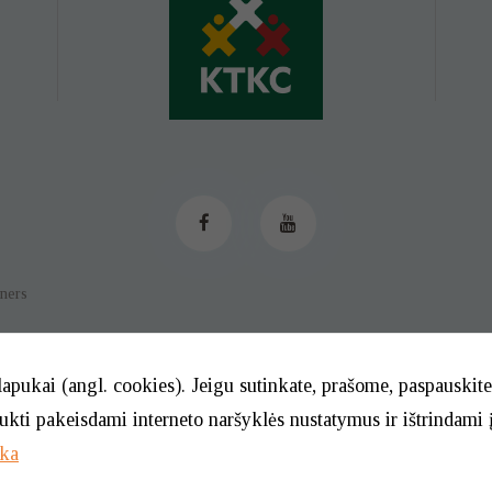
tners
lapukai (angl. cookies). Jeigu sutinkate, prašome, paspauski
aukti pakeisdami interneto naršyklės nustatymus ir ištrindami 
© 2026. BĮ Klaipėdos m. savivaldybės Tautinių kultūrų centras
ika