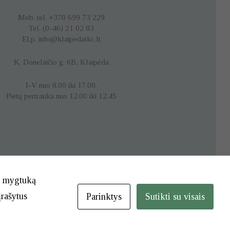
Mob. tel. +370 699 73 229
Tel. (0-46) 21 02 83
El.p. info@klaipedatkc.lt
K. Donelaičio g. 6B, Klaipėda
I-V nuo 8.00 iki 17.00.
Pietų pertrauka nuo 12.00 iki 12.45
te mygtuką
įrašytus
Parinktys
Sutikti su visais