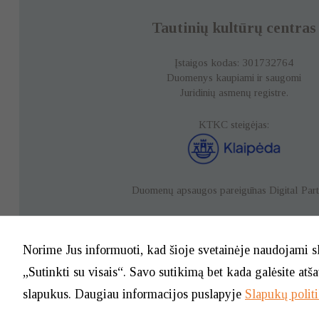
Tautinių kultūrų centras
Įstaigos kodas: 301732764
Duomenys kaupiami ir saugomi
Juridinių asmenų registre.
KTKC steigėjas:
Duomenų apsaugos pareigūnas
Digital Par
Duomenų apsauga
Norime Jus informuoti, kad šioje svetainėje naudojami s
„Sutinkti su visais“. Savo sutikimą bet kada galėsite atš
slapukus. Daugiau informacijos puslapyje
Slapukų polit