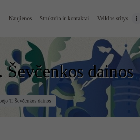
Naujienos
Naujienos
Struktūra ir kontaktai
Veiklos sritys
Struktūra ir
kontaktai
Veiklos sritys
. Ševčenkos dainos
Administracin
ė informacija
ėjo T. Ševčenkos dainos
Kontaktai