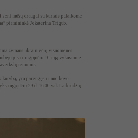
i seni mūsų draugai su kuriais palaikome
na“ pirmininkė Jekaterina Trigub.
tatoma žymaus ukrainiečių visuomenės
mbėjo jos ir rugpjūčio 16-tąją vykusiame
paveikslų temomis.
s kūrybą, yra parengęs ir nuo kovo
yks rugpjūčio 29 d. 16.00 val. Laikrodžių