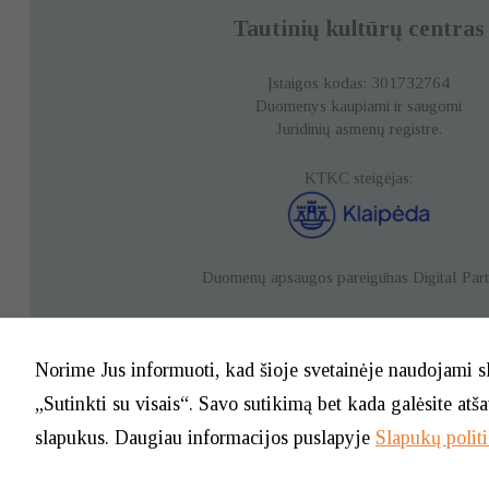
Tautinių kultūrų centras
Įstaigos kodas: 301732764
Duomenys kaupiami ir saugomi
Juridinių asmenų registre.
KTKC steigėjas:
Duomenų apsaugos pareigūnas
Digital Par
Duomenų apsauga
Norime Jus informuoti, kad šioje svetainėje naudojami s
„Sutinkti su visais“. Savo sutikimą bet kada galėsite atš
slapukus. Daugiau informacijos puslapyje
Slapukų polit