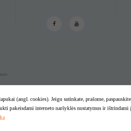
tners
lapukai (angl. cookies). Jeigu sutinkate, prašome, paspauski
aukti pakeisdami interneto naršyklės nustatymus ir ištrindami 
© 2026. BĮ Klaipėdos m. savivaldybės Tautinių kultūrų centras
ika