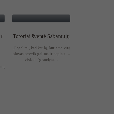
autobusu nukeliavome į
Nasrėnus…
ir
Totoriai šventė Sabantujų
„Pagal tai, kad katilų, kuriame virė
plovas beveik galima ir neplauti –
viskas išgrandyta…
nių