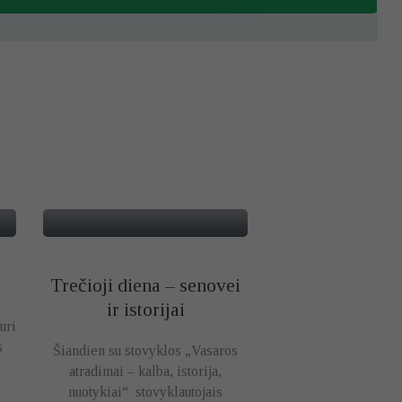
Trečioji diena – senovei
ir istorijai
uri
s
Šiandien su stovyklos „Vasaros
atradimai – kalba, istorija,
nuotykiai“ stovyklautojais