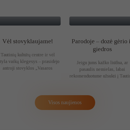
Vėl stovyklaujame!
Parodoje – dozė gėrio 
giedros
Tautinių kultūrų centre ir vėl
tyla vaikų klegesys – prasidėjo
Jeigu jums kažko liūdna, ar
antroji stovyklos „Vasaros
pasaulis nemielas, labai
atradimai…
rekomenduotume užsukti į Tauti
kultūrų centrą…
Visos naujienos