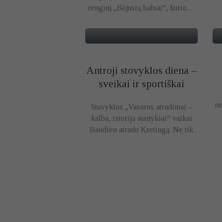
renginį „Išėjusių balsai“, kurio…
Antroji stovyklos diena –
sveikai ir sportiškai
ne
Stovyklos „Vasaros atradimai –
kalba, istorija nuotykiai“ vaikai
šiandien atrado Kretingą. Ne tik
gražiuosius…