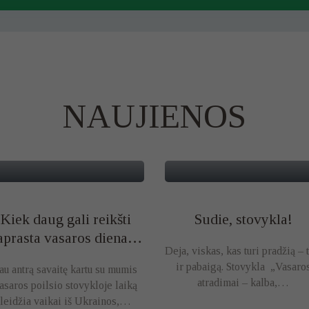
NAUJIENOS
Kiek daug gali reikšti
Sudie, stovykla!
aprasta vasaros diena…
Deja, viskas, kas turi pradžią – t
ir pabaigą. Stovykla „Vasaro
au antrą savaitę kartu su mumis
atradimai – kalba,…
asaros poilsio stovykloje laiką
leidžia vaikai iš Ukrainos,…