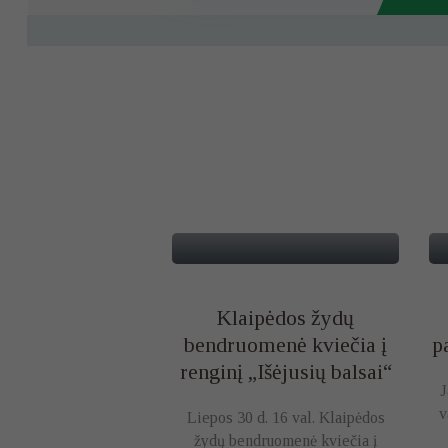
Klaipėdos žydų
bendruomenė kviečia į
p
renginį „Išėjusių balsai“
J
v
Liepos 30 d. 16 val. Klaipėdos
žydų bendruomenė kviečia į