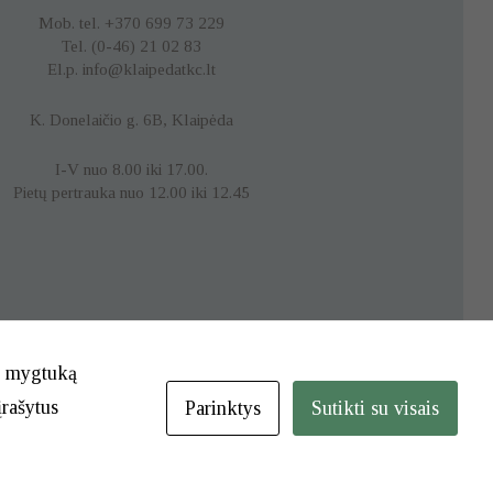
Mob. tel. +370 699 73 229
Tel. (0-46) 21 02 83
El.p. info@klaipedatkc.lt
K. Donelaičio g. 6B, Klaipėda
I-V nuo 8.00 iki 17.00.
Pietų pertrauka nuo 12.00 iki 12.45
te mygtuką
įrašytus
Parinktys
Sutikti su visais