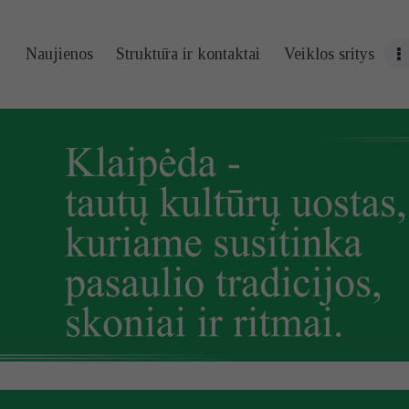
Naujienos
Naujienos
Struktūra ir kontaktai
Veiklos sritys
Struktūra ir
kontaktai
Veiklos sritys
Administracin
ė informacija
Kontaktai