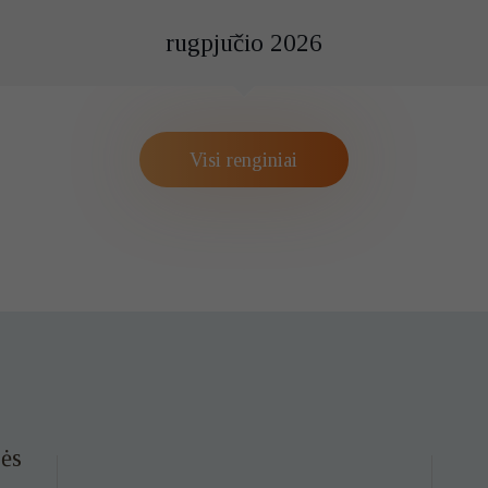
rugpjūčio 2026
Visi renginiai
ės