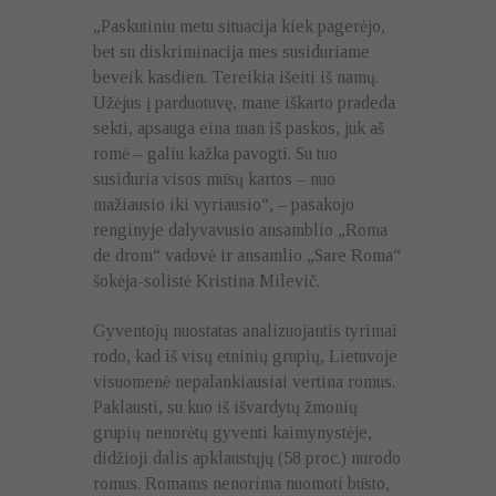
„Paskutiniu metu situacija kiek pagerėjo,
bet su diskriminacija mes susiduriame
beveik kasdien. Tereikia išeiti iš namų.
Užėjus į parduotuvę, mane iškarto pradeda
sekti, apsauga eina man iš paskos, juk aš
romė – galiu kažka pavogti. Su tuo
susiduria visos mūsų kartos – nuo
mažiausio iki vyriausio“, – pasakojo
renginyje dalyvavusio ansamblio „Roma
de drom“ vadovė ir ansamlio „Sare Roma“
šokėja-solistė Kristina Milevič.
Gyventojų nuostatas analizuojantis tyrimai
rodo, kad iš visų etninių grupių, Lietuvoje
visuomenė nepalankiausiai vertina romus.
Paklausti, su kuo iš išvardytų žmonių
grupių nenorėtų gyventi kaimynystėje,
didžioji dalis apklaustųjų (58 proc.) nurodo
romus. Romams nenorima nuomoti būsto,