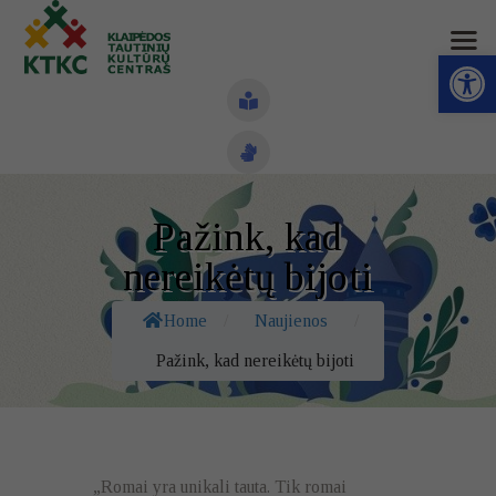
Open toolbar
Naujienos
Pažink, kad
Struktūra ir kontaktai
nereikėtų bijoti
Veiklos sritys
Home
/
Naujienos
/
Administracinė informacija
Pažink, kad nereikėtų bijoti
Kontaktai
„Romai yra unikali tauta. Tik romai