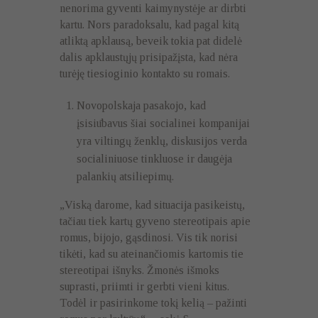
nenorima gyventi kaimynystėje ar dirbti
kartu. Nors paradoksalu, kad pagal kitą
atliktą apklausą, beveik tokia pat didelė
dalis apklaustųjų prisipažįsta, kad nėra
turėję tiesioginio kontakto su romais.
Novopolskaja pasakojo, kad
įsisiūbavus šiai socialinei kompanijai
yra viltingų ženklų, diskusijos verda
socialiniuose tinkluose ir daugėja
palankių atsiliepimų.
„Viską darome, kad situacija pasikeistų,
tačiau tiek kartų gyveno stereotipais apie
romus, bijojo, gąsdinosi. Vis tik norisi
tikėti, kad su ateinančiomis kartomis tie
stereotipai išnyks. Žmonės išmoks
suprasti, priimti ir gerbti vieni kitus.
Todėl ir pasirinkome tokį kelią – pažinti