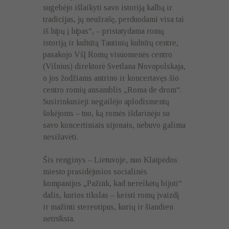
sugebėjo išlaikyti savo istoriją kalbą ir
tradicijas, jų neužrašę, perduodami visa tai
iš lūpų į lūpas“, – pristatydama romų
istoriją ir kultūrą Tautinių kultūrų centre,
pasakojo VšĮ Romų visuomenės centro
(Vilnius) direktorė Svetlana Novopolskaja,
o jos žodžiams antrino ir koncertavęs šio
centro romių ansamblis „Roma de drom“.
Susirinkusieji negailėjo aplodismentų
šokėjoms – tuo, ką romės išdarinėjo su
savo koncertiniais sijonais, nebuvo galima
nesižavėti.
Šis renginys – Lietuvoje, nuo Klaipėdos
miesto prasidėjusios socialinės
kompanijos „Pažink, kad nereikėtų bijoti“
dalis, kurios tikslas – keisti romų įvaizdį
ir mažinti stereotipus, kurių ir šiandien
netrūksta.