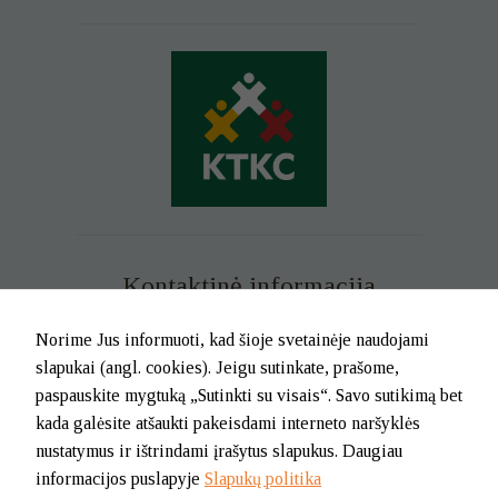
Kontaktinė informacija
Mob. tel. +370 699 73 229
Norime Jus informuoti, kad šioje svetainėje naudojami
Tel. (0-46) 21 02 83
slapukai (angl. cookies). Jeigu sutinkate, prašome,
El.p. info@klaipedatkc.lt
paspauskite mygtuką „Sutinkti su visais“. Savo sutikimą bet
kada galėsite atšaukti pakeisdami interneto naršyklės
K. Donelaičio g. 6B, Klaipėda
nustatymus ir ištrindami įrašytus slapukus. Daugiau
informacijos puslapyje
Slapukų politika
I-V nuo 8.00 iki 17.00.