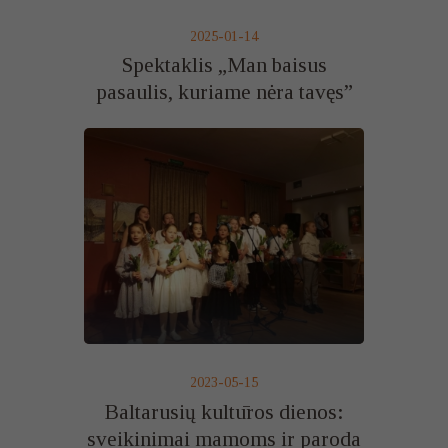
2025-01-14
Spektaklis „Man baisus
pasaulis, kuriame nėra tavęs”
2023-05-15
Baltarusių kultūros dienos:
sveikinimai mamoms ir paroda