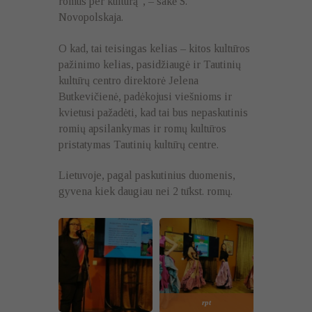
romus per kultūrą“, – sakė S.
Novopolskaja.
O kad, tai teisingas kelias – kitos kultūros
pažinimo kelias, pasidžiaugė ir Tautinių
kultūrų centro direktorė Jelena
Butkevičienė, padėkojusi viešnioms ir
kvietusi pažadėti, kad tai bus nepaskutinis
romių apsilankymas ir romų kultūros
pristatymas Tautinių kultūrų centre.
Lietuvoje, pagal paskutinius duomenis,
gyvena kiek daugiau nei 2 tūkst. romų.
rpt