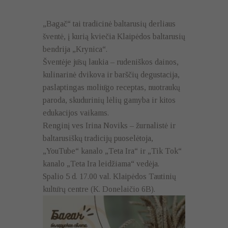
„Bagač“ tai tradicinė baltarusių derliaus
šventė, į kurią kviečia Klaipėdos baltarusių
bendrija „Krynica“.
Šventėje jūsų laukia – rudeniškos dainos,
kulinarinė dvikova ir barščių degustacija,
paslaptingas moliūgo receptas, nuotraukų
paroda, skudurinių lėlių gamyba ir kitos
edukacijos vaikams.
Renginį ves Irina Noviks – žurnalistė ir
baltarusiškų tradicijų puoselėtoja,
„YouTube“ kanalo „Teta Ira“ ir „Tik Tok“
kanalo „Teta Ira leidžiama“ vedėja.
Spalio 5 d. 17.00 val. Klaipėdos Tautinių
kultūrų centre (K. Donelaičio 6B).