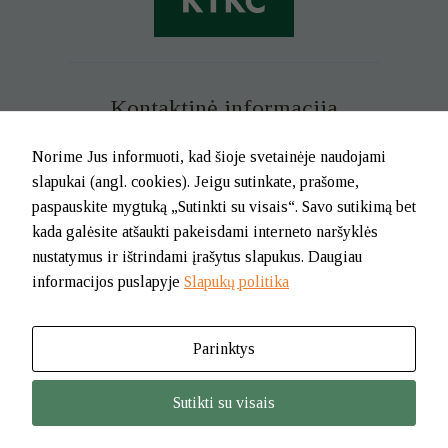
Kontaktinė informacija
Mob. tel. +370 699 73 229
Norime Jus informuoti, kad šioje svetainėje naudojami
Tel. (0-46) 21 02 83
slapukai (angl. cookies). Jeigu sutinkate, prašome,
El.p. info@klaipedatkc.lt
paspauskite mygtuką „Sutinkti su visais“. Savo sutikimą bet
kada galėsite atšaukti pakeisdami interneto naršyklės
K. Donelaičio g. 6B, Klaipėda
nustatymus ir ištrindami įrašytus slapukus. Daugiau
informacijos puslapyje
Slapukų politika
I-V nuo 8.00 iki 17.00.
Pietų pertrauka nuo 12.00 iki 12.45
Parinktys
© 2026. BĮ Klaipėdos m. savivaldybės Tautinių kultūrų centras
Sutikti su visais
Jūsų nus
šio turi