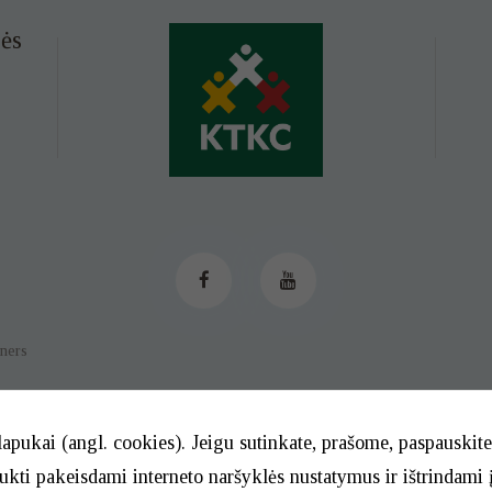
ės
tners
lapukai (angl. cookies). Jeigu sutinkate, prašome, paspauski
aukti pakeisdami interneto naršyklės nustatymus ir ištrindami 
© 2026. BĮ Klaipėdos m. savivaldybės Tautinių kultūrų centras