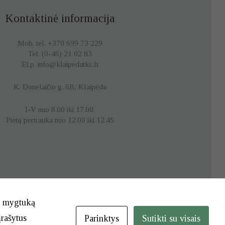
Kontaktinė informacija
Mob. tel. +370 699 73 229
Tel. (0-46) 21 02 83
El.p. info@klaipedatkc.lt
K. Donelaičio g. 6B, Klaipėda
I-V nuo 8.00 iki 17.00.
Pietų pertrauka nuo 12.00 iki 12.45
te mygtuką
įrašytus
Parinktys
Sutikti su visais