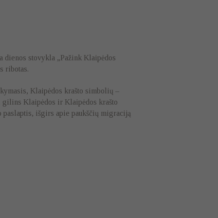
ja dienos stovykla „Pažink Klaipėdos
 ribotas.
okymasis, Klaipėdos krašto simbolių –
 gilins Klaipėdos ir Klaipėdos krašto
 paslaptis, išgirs apie paukščių migraciją