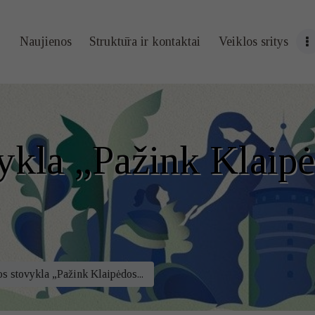
Naujienos
Naujienos
Struktūra ir kontaktai
Veiklos sritys
Struktūra ir
kontaktai
Veiklos sritys
ykla „Pažink Klaip
Administracin
ė informacija
Kontaktai
s stovykla „Pažink Klaipėdos...