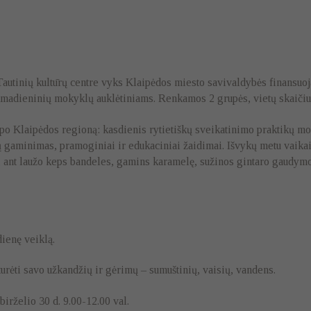
autinių kultūrų centre vyks Klaipėdos miesto savivaldybės finansuo
sekmadieninių mokyklų auklėtiniams. Renkamos 2 grupės, vietų skaičius
 po Klaipėdos regioną: kasdienis rytietiškų sveikatinimo praktikų m
ų gaminimas, pramoginiai ir edukaciniai žaidimai. Išvykų metu vaikai
is, ant laužo keps bandeles, gamins karamelę, sužinos gintaro gaudymo
ienę veiklą.
urėti savo užkandžių ir gėrimų – sumuštinių, vaisių, vandens.
irželio 30 d. 9.00-12.00 val.