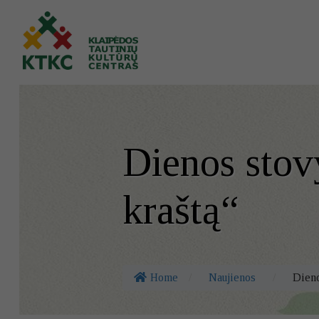
Dienos stov
kraštą“
Home
/
Naujienos
/
Dieno