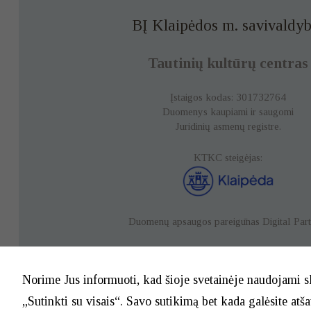
BĮ Klaipėdos m. savivaldyb
Tautinių kultūrų centras
Įstaigos kodas: 301732764
Duomenys kaupiami ir saugomi
Juridinių asmenų registre.
KTKC steigėjas:
Duomenų apsaugos pareigūnas
Digital Par
Duomenų apsauga
Norime Jus informuoti, kad šioje svetainėje naudojami s
„Sutinkti su visais“. Savo sutikimą bet kada galėsite atš