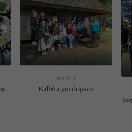
2023-07-10
os
Kalbėti jau drąsiau
Sve