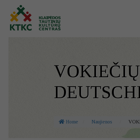
VOKIEČIŲ
DEUTSCH
Home
/
Naujienos
/
VOKI