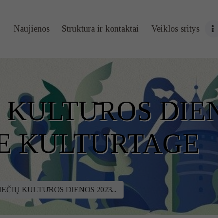
Naujienos
Naujienos
Struktūra ir kontaktai
Veiklos sritys
Struktūra ir
kontaktai
Veiklos sritys
 KULTŪROS DIEN
Administracin
E KULTURTAGE
ė informacija
Kontaktai
EČIŲ KULTŪROS DIENOS 2023...