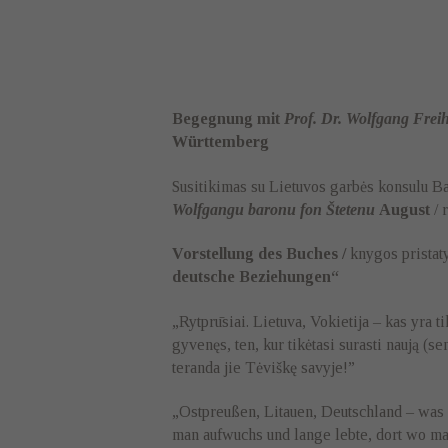
Begegnung mit
Prof. Dr. Wolfgang Freih
Württemberg
Susitikimas su Lietuvos garbės konsulu 
Wolfgangu baronu fon Štetenu
August
/ 
Vorstellung des Buches /
knygos prista
deutsche Beziehungen
“
„Rytprūsiai. Lietuva, Vokietija – kas yra t
gyvenęs, ten, kur tikėtasi surasti naują (se
teranda jie Tėviškę savyje!”
„Ostpreußen, Litauen, Deutschland – was
man aufwuchs und lange lebte, dort wo ma