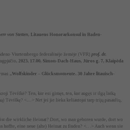
err von Stetten
,
Litauens Honorarkonsul in Baden-
Badeno-Viurtembergo federalinėje žemėje (VFR)
prof. dr.
rugpjūčio
, 2023, 17.00, Simon-Dach-Haus, Jūros g. 7, Klaipėda
tymas
„
Wolfskinder – Glücksmomente. 30 Jahre litauisch-
ikroji Tėviškė? Ten, kur esi gimęs, ten, kur augęs ir ilgą laiką
ną) Tėviškę? <…> Net jei jie lieka keliautojai tarp trijų pasaulių,
 ist die wirkliche Heimat? Dort, wo man geboren wurde, dort wo
n hoffte, eine neue (alte) Heimat zu finden? <…> Auch wenn sie