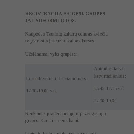
REGISTRACIJA BAIGĖSI. GRUPĖS
JAU SUFORMUOTOS.
Klaipėdos Tautinių kultūrų centras kviečia
registruotis į lietuvių kalbos kursus.
Užsiėmimai vyks grupėse:
Antradieniais ir
ketvirtadieniais:
Pirmadieniais ir trečiadieniais:
15.45-17.15 val.
17.30-19.00 val.
17.30-19.00
Renkamos pradedančiųjų ir pažengusiųjų
grupės. Kursai – nemokami.
Lietuvių kalbos mokymus finansuoja