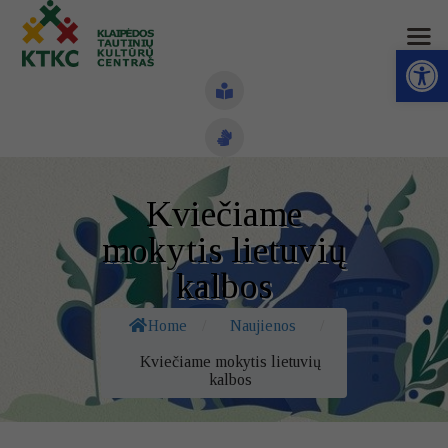
Open toolbar
Naujienos
Kviečiame
Struktūra ir kontaktai
mokytis lietuvių
Veiklos sritys
kalbos
Administracinė informacija
Home
/
Naujienos
/
Kontaktai
Kviečiame mokytis lietuvių
kalbos