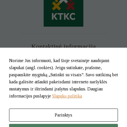
Kontaktinė informacija
Mob. tel. +370 699 73 229
Norime Jus informuoti, kad šioje svetainėje naudojami
Tel. (0-46) 21 02 83
slapukai (angl. cookies). Jeigu sutinkate, prašome,
El.p. info@klaipedatkc.lt
paspauskite mygtuką „Sutinkti su visais“. Savo sutikimą bet
kada galėsite atšaukti pakeisdami interneto naršyklės
K. Donelaičio g. 6B, Klaipėda
nustatymus ir ištrindami įrašytus slapukus. Daugiau
informacijos puslapyje
Slapukų politika
I-V nuo 8.00 iki 17.00.
Pietų pertrauka nuo 12.00 iki 12.45
Parinktys
© 2026. BĮ Klaipėdos m. savivaldybės Tautinių kultūrų centras