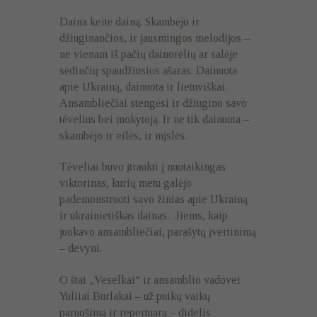
Daina keitė dainą. Skambėjo ir
džiuginančios, ir jausmingos melodijos –
ne vienam iš pačių dainorėlių ar salėje
sėdinčių spaudžiusios ašaras. Dainuota
apie Ukrainą, dainuota ir lietuviškai.
Ansambliečiai stengėsi ir džiugino savo
tėvelius bei mokytoją. Ir ne tik dainuota –
skambėjo ir eilės, ir mįslės.
Tėveliai buvo įtraukti į nuotaikingas
viktorinas, kurių metu galėjo
pademonstruoti savo žinias apie Ukrainą
ir ukrainietiškas dainas. Jiems, kaip
juokavo ansambliečiai, parašytų įvertinimą
– devyni.
O štai „Veselkai“ ir ansamblio vadovei
Yuliiai Burlakai – už puikų vaikų
paruošimą ir repertuarą – didelis