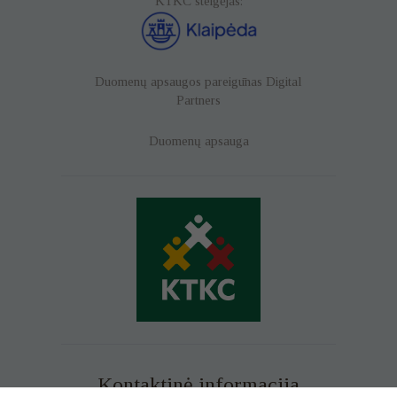
KTKC steigėjas:
Duomenų apsaugos pareigūnas
Digital
Partners
Duomenų apsauga
Kontaktinė informacija