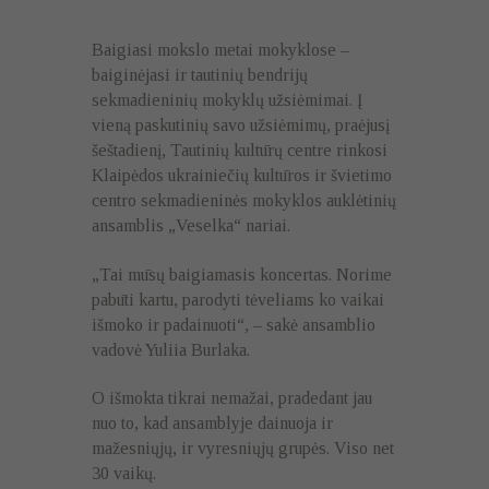
Baigiasi mokslo metai mokyklose –
baiginėjasi ir tautinių bendrijų
sekmadieninių mokyklų užsiėmimai. Į
vieną paskutinių savo užsiėmimų, praėjusį
šeštadienį, Tautinių kultūrų centre rinkosi
Klaipėdos ukrainiečių kultūros ir švietimo
centro sekmadieninės mokyklos auklėtinių
ansamblis „Veselka“ nariai.
„Tai mūsų baigiamasis koncertas. Norime
pabūti kartu, parodyti tėveliams ko vaikai
išmoko ir padainuoti“, – sakė ansamblio
vadovė Yuliia Burlaka.
O išmokta tikrai nemažai, pradedant jau
nuo to, kad ansamblyje dainuoja ir
mažesniųjų, ir vyresniųjų grupės. Viso net
30 vaikų.