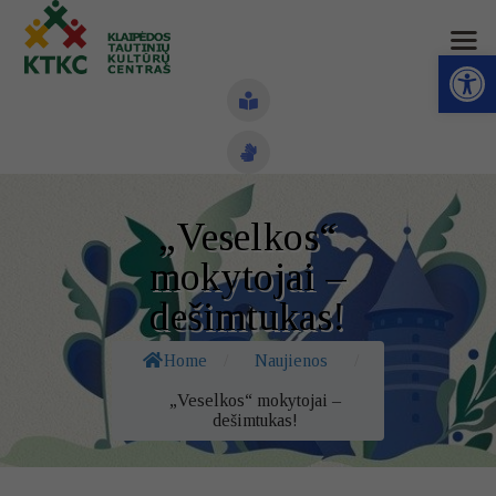
Open toolbar
Naujienos
„Veselkos“
Struktūra ir kontaktai
mokytojai –
Veiklos sritys
dešimtukas!
Administracinė informacija
Home
/
Naujienos
/
Kontaktai
„Veselkos“ mokytojai –
dešimtukas!