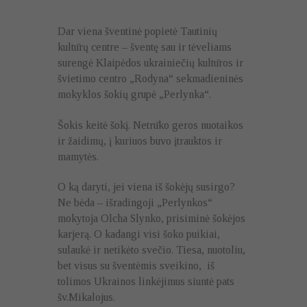
Dar viena šventinė popietė Tautinių
kultūrų centre – šventę sau ir tėveliams
surengė Klaipėdos ukrainiečių kultūros ir
švietimo centro „Rodyna“ sekmadieninės
mokyklos šokių grupė „Perlynka“.
Šokis keitė šokį. Netrūko geros nuotaikos
ir žaidimų, į kuriuos buvo įtrauktos ir
mamytės.
O ką daryti, jei viena iš šokėjų susirgo?
Ne bėda – išradingoji „Perlynkos“
mokytoja Olcha Slynko, prisiminė šokėjos
karjerą. O kadangi visi šoko puikiai,
sulaukė ir netikėto svečio. Tiesa, nuotoliu,
bet visus su šventėmis sveikino, iš
tolimos Ukrainos linkėjimus siuntė pats
šv.Mikalojus.