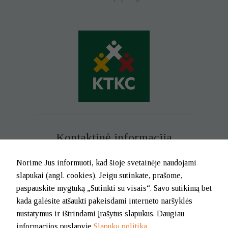
Kontaktinė informacija
Mob. tel. +370 699 73 229
Norime Jus informuoti, kad šioje svetainėje naudojami
Tel. (0-46) 21 02 83
slapukai (angl. cookies). Jeigu sutinkate, prašome,
El.p. info@klaipedatkc.lt
paspauskite mygtuką „Sutinkti su visais“. Savo sutikimą bet
kada galėsite atšaukti pakeisdami interneto naršyklės
K. Donelaičio g. 6B, Klaipėda
nustatymus ir ištrindami įrašytus slapukus. Daugiau
informacijos puslapyje
Slapukų politika