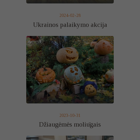
2024-02-28
Ukrainos palaikymo akcija
2023-10-31
Džiaugėmės moliūgais