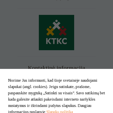
Kontaktinė informacija
Mob. tel. +370 699 73 229
Norime Jus informuoti, kad šioje svetainėje naudojami
Tel. (0-46) 21 02 83
slapukai (angl. cookies). Jeigu sutinkate, prašome,
El.p. info@klaipedatkc.lt
paspauskite mygtuką „Sutinkti su visais“. Savo sutikimą bet
kada galėsite atšaukti pakeisdami interneto naršyklės
K. Donelaičio g. 6B, Klaipėda
nustatymus ir ištrindami įrašytus slapukus. Daugiau
informacijos puslapyje
Slapukų politika