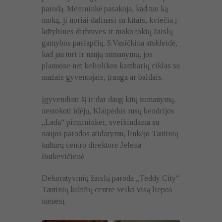
parodą. Menininkė pasakoja, kad tuo ką
moką, ji noriai dalinasi su kitais, kviečia į
kūrybines dirbtuves ir moko tokių žaislų
gamybos paslapčių. S.Vasičkina atskleidė,
kad jau turi ir naujų sumanymų, jos
planuose net keliolikos kambarių ciklas su
mažais gyventojais, įranga ar baldais.
Įgyvendinti šį ir dar daug kitų sumanymų,
nestokoti idėjų, Klaipėdos rusų bendrijos
„Lada“ pirmininkei, sveikindama su
naujos parodos atidarymu, linkėjo Tautinių
kultūrų centro direktorė Jelena
Butkevičienė.
Dekoratyvinių žaislų paroda „Teddy City“
Tautinių kultūrų centre veiks visą liepos
mėnesį.