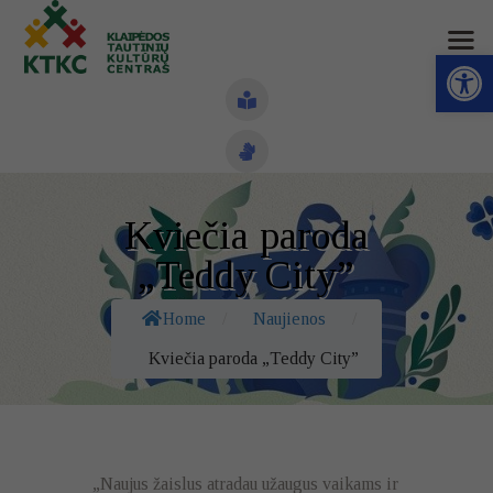
Open toolbar
Naujienos
Kviečia paroda
Struktūra ir kontaktai
„Teddy City”
Veiklos sritys
Home
/
Naujienos
/
Administracinė informacija
Kviečia paroda „Teddy City”
Kontaktai
„Naujus žaislus atradau užaugus vaikams ir