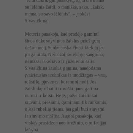
“Kita dukra, gal pasakytų, ką tu čia mama
su lėlėmis žaidi, o maniškė, sako, „žaisk,
mama, su savo lėlėmis”, – juokėsi
S.Vasičkina.
Moteris pasakoja, kad pradėjo gaminti
šiuos dekoratyvinius žaislus prieš gerą
dešimtmetį. Sunku suskaičiuoti kiek jų jau
prigaminta. Nemažai kolekcijų saugoma,
nemažai iškeliavo ir į užsienio šalis.
S.Vasičkina žaislus gamina, naudodama
įvairiausias technikas ir medžiagas – vatą,
tekstilę, pjuvenas, keraminį molį. Jos
žaisliukų rūbai tikroviški, juos galima
nuimti ir keisti. Beje, patys žaisliukai
siuvami, piešiami, gaminami tik rankomis,
o štai rūbeliai jiems, jau gali būti siuvami
ir siuvimo mašina. Autorė pasakoja, kad
viskas prasideda nuo brėžinio, o toliau jau
kūryba.