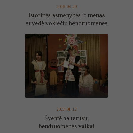
2026-06-29
Istorinės asmenybės ir menas
suvedė vokiečių bendruomenes
2023-01-12
Šventė baltarusių
bendruomenės vaikai