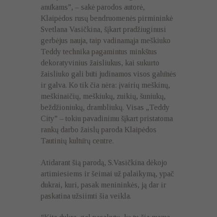
anūkams”, – sakė parodos autorė,
Klaipėdos rusų bendruomenės pirmininkė
Svetlana Vasičkina, šįkart pradžiuginusi
gerbėjus nauja, taip vadinamąja meškiuko
Teddy technika pagamintus minkštus
dekoratyvinius žaisliukus, kai sukurto
žaisliuko gali būti judinamos visos galūnės
ir galva. Ko tik čia nėra: įvairių meškinų,
meškinaičių, meškiukų, zuikių, šuniukų,
beždžioniukų, drambliukų. Visas „Teddy
City” – tokiu pavadinimu šįkart pristatoma
rankų darbo žaislų paroda Klaipėdos
Tautinių kultūrų centre.
Atidarant šią parodą, S.Vasičkina dėkojo
artimiesiems ir šeimai už palaikymą, ypač
dukrai, kuri, pasak menininkės, ją dar ir
paskatina užsiimti šia veikla.