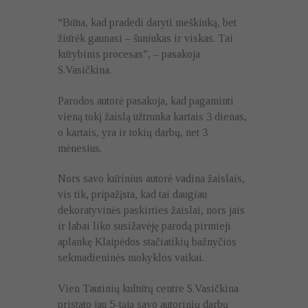
“Būna, kad pradedi daryti meškiuką, bet
žiūrėk gaunasi – šuniukas ir viskas. Tai
kūrybinis procesas”, – pasakoja
S.Vasičkina.
Parodos autorė pasakoja, kad pagaminti
vieną tokį žaislą užtrunka kartais 3 dienas,
o kartais, yra ir tokių darbų, net 3
mėnesius.
Nors savo kūrinius autorė vadina žaislais,
vis tik, pripažįsta, kad tai daugiau
dekoratyvinės paskirties žaislai, nors jais
ir labai liko susižavėję parodą pirmieji
aplankę Klaipėdos stačiatikių bažnyčios
sekmadieninės mokyklos vaikai.
Vien Tautinių kultūrų centre S.Vasičkina
pristato jau 5-tąją savo autorinių darbų