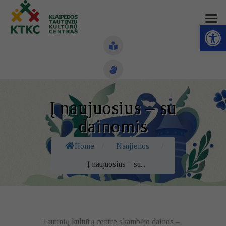
Open toolbar
Naujienos
Į naujuosius – su
Struktūra ir kontaktai
dainomis
Veiklos sritys
Home
/
Naujienos
/
Administracinė informacija
Į naujuosius – su...
Kontaktai
Tautinių kultūrų centre skambėjo dainos –