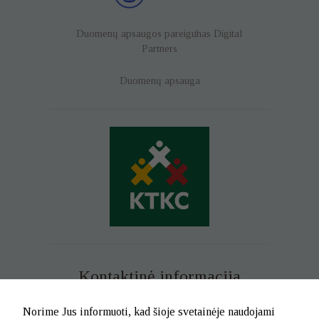
Duomenų apsaugos pareigūnas
Digital
Partners
Duomenų apsauga
Kontaktinė informacija
Mob. tel. +370 699 73 229
Norime Jus informuoti, kad šioje svetainėje naudojami