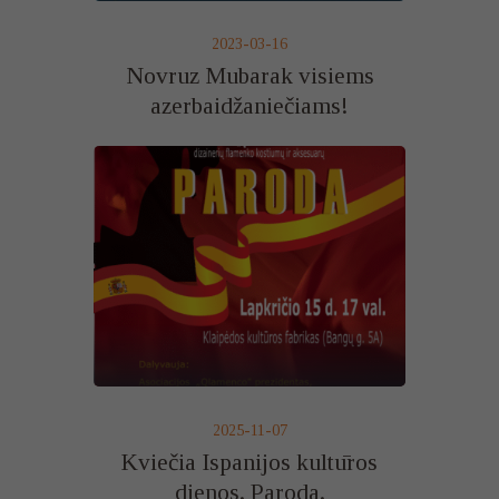
2023-03-16
Novruz Mubarak visiems
azerbaidžaniečiams!
2025-11-07
Kviečia Ispanijos kultūros
dienos. Paroda.