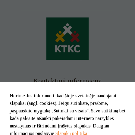
saugumui ir
funkcionalumui
bei naršymui
joje. Šie
slapukai būtini
norint pateikti
informaciją ir
paslaugas
jums.
Statistiniai
Statistiniai
slapukai
Kontaktinė informacija
padeda
mums
suprasti, kaip
Mob. tel. +370 699 73 229
Norime Jus informuoti, kad šioje svetainėje naudojami
jūs
Tel. (0-46) 21 02 83
naudojatės
slapukai (angl. cookies). Jeigu sutinkate, prašome,
svetaine, kad
El.p. info@klaipedatkc.lt
paspauskite mygtuką „Sutinkti su visais“. Savo sutikimą bet
galėtume ją
kada galėsite atšaukti pakeisdami interneto naršyklės
patobulinti.
K. Donelaičio g. 6B, Klaipėda
Šie slapukai
nustatymus ir ištrindami įrašytus slapukus. Daugiau
yra
informacijos puslapyje
Slapukų politika
anonimiški ir