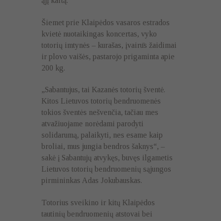
ąjį kartą.
Šiemet prie Klaipėdos vasaros estrados
kvietė nuotaikingas koncertas, vyko
totorių imtynės – kurašas, įvairūs žaidimai
ir plovo vaišės, pastarojo prigaminta apie
200 kg.
„Sabantujus, tai Kazanės totorių šventė.
Kitos Lietuvos totorių bendruomenės
tokios šventės nešvenčia, tačiau mes
atvažiuojame norėdami parodyti
solidarumą, palaikyti, nes esame kaip
broliai, mus jungia bendros šaknys“, –
sakė į Sabantujų atvykęs, buvęs ilgametis
Lietuvos totorių bendruomenių sąjungos
pirmininkas Adas Jokubauskas.
Totorius sveikino ir kitų Klaipėdos
tautinių bendruomenių atstovai bei