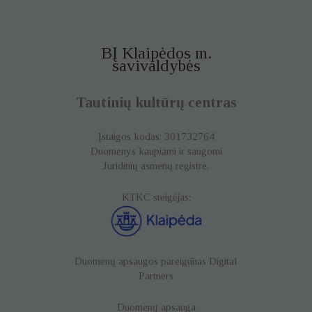
BĮ Klaipėdos m.
savivaldybės
Tautinių kultūrų centras
Įstaigos kodas: 301732764
Duomenys kaupiami ir saugomi
Juridinių asmenų registre.
KTKC steigėjas:
Būtinieji
Būtinieji
Duomenų apsaugos pareigūnas
Digital
slapukai yra
Partners
reikalingi
svetainės
veikimui,
Duomenų apsauga