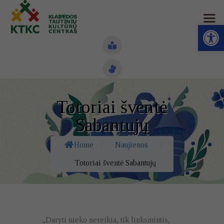
Open toolbar
Naujienos
Totoriai šventė
Struktūra ir kontaktai
Sabantujų
Veiklos sritys
Home
/
Naujienos
/
Administracinė informacija
Totoriai šventė Sabantujų
Kontaktai
„Daryti nieko nereikia, tik linksmintis,