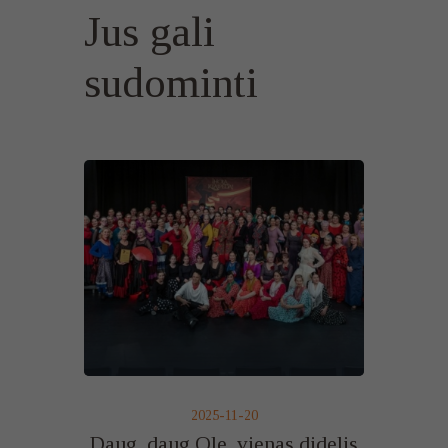
Jus gali
sudominti
2025-11-20
Daug, daug Ole, vienas didelis