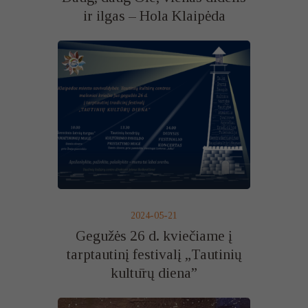
ir ilgas – Hola Klaipėda
2024-05-21
Gegužės 26 d. kviečiame į
tarptautinį festivalį „Tautinių
kultūrų diena”