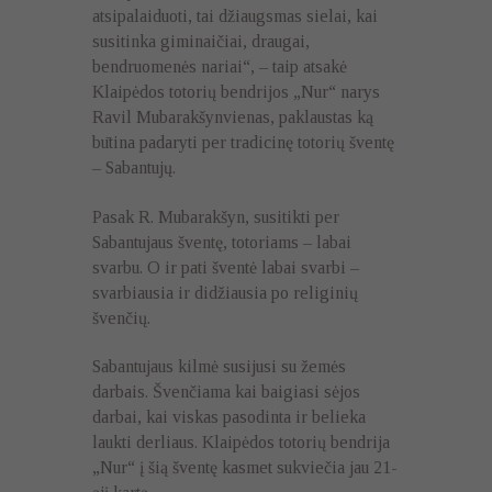
atsipalaiduoti, tai džiaugsmas sielai, kai
susitinka giminaičiai, draugai,
bendruomenės nariai“, – taip atsakė
Klaipėdos totorių bendrijos „Nur“ narys
Ravil Mubarakšynvienas, paklaustas ką
būtina padaryti per tradicinę totorių šventę
– Sabantujų.
Pasak R. Mubarakšyn, susitikti per
Sabantujaus šventę, totoriams – labai
svarbu. O ir pati šventė labai svarbi –
svarbiausia ir didžiausia po religinių
švenčių.
Sabantujaus kilmė susijusi su žemės
darbais. Švenčiama kai baigiasi sėjos
darbai, kai viskas pasodinta ir belieka
laukti derliaus. Klaipėdos totorių bendrija
„Nur“ į šią šventę kasmet sukviečia jau 21-