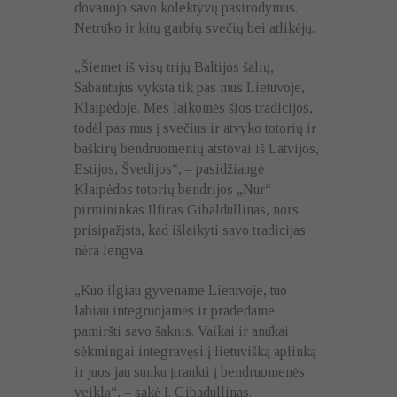
dovanojo savo kolektyvų pasirodymus.
Netrūko ir kitų garbių svečių bei atlikėjų.
„Šiemet iš visų trijų Baltijos šalių,
Sabantujus vyksta tik pas mus Lietuvoje,
Klaipėdoje. Mes laikomės šios tradicijos,
todėl pas mus į svečius ir atvyko totorių ir
baškirų bendruomenių atstovai iš Latvijos,
Estijos, Švedijos“, – pasidžiaugė
Klaipėdos totorių bendrijos „Nur“
pirmininkas Ilfiras Gibaldullinas, nors
prisipažįsta, kad išlaikyti savo tradicijas
nėra lengva.
„Kuo ilgiau gyvename Lietuvoje, tuo
labiau integruojamės ir pradedame
pamiršti savo šaknis. Vaikai ir anūkai
sėkmingai integravęsi į lietuvišką aplinką
ir juos jau sunku įtraukti į bendruomenės
veiklą“, – sakė I. Gibadullinas.