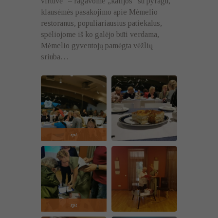
virtuvė“ – ragavome „kafijos“ su pyragu,
klausėmės pasakojimo apie Mėmelio
restoranus, populiariausius patiekalus,
spėliojome iš ko galėjo būti verdama,
Mėmelio gyventojų pamėgta vėžlių
sriuba…
rpt
rpt