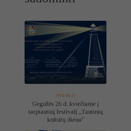
2024-05-21
Gegužės 26 d. kviečiame į
tarptautinį festivalį „Tautinių
kultūrų diena”