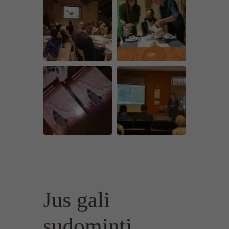
rpt
Jus gali
sudominti