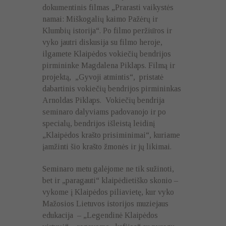
dokumentinis filmas „Prarasti vaikystės
namai: Miškogalių kaimo Pažėrų ir
Klumbių istorija“. Po filmo peržiūros ir
vyko jautri diskusija su filmo heroje,
ilgamete Klaipėdos vokiečių bendrijos
pirmininke Magdalena Piklaps. Filmą ir
projektą, „Gyvoji atmintis“, pristatė
dabartinis vokiečių bendrijos pirmininkas
Arnoldas Piklaps. Vokiečių bendrija
seminaro dalyviams padovanojo ir po
specialų, bendrijos išleistą leidinį
„Klaipėdos krašto prisiminimai“, kuriame
įamžinti šio krašto žmonės ir jų likimai.
Seminaro metu galėjome ne tik sužinoti,
bet ir „paragauti“ klaipėdietiško skonio –
vykome į Klaipėdos piliavietę, kur vyko
Mažosios Lietuvos istorijos muziejaus
edukacija – „Legendinė Klaipėdos