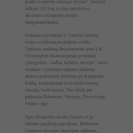
krašto ir miesto istorijos brydės“. Istorikė
aiškino 1923 m. įvykių subtilybes,
akcentavo Klaipėdos krašto
daugiatautiškumą.
Seminare pristatyta ir Tautinių kultūrų
centro vykdoma projektinė veikla –
Tautinių mažumų departamento prie LR
Vyriausybės finansuojamas projektas
„Integralus – kalba, kultūra, istorija“, kurio
rėmuose vykdomos tautinių mažumų
atstovų pažintinės kelionės po Klaipėdos
kraštą, susipažįstant su jo išskirtinumu,
istorija, tradicijomis. Tuo tikslu jau
pabuvota Bitėnuose, Rusnėje, Drevernoje,
Ventės rage.
Apie Klaipėdos krašto žmonės ir jų
likimus pasakojo parodytas, Mažosios
Lietuvos istorijos muziejaus sukurtas,