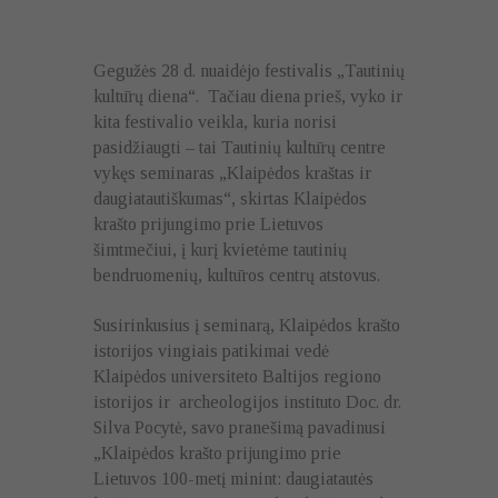
Gegužės 28 d. nuaidėjo festivalis „Tautinių
kultūrų diena“. Tačiau diena prieš, vyko ir
kita festivalio veikla, kuria norisi
pasidžiaugti – tai Tautinių kultūrų centre
vykęs seminaras „Klaipėdos kraštas ir
daugiatautiškumas“, skirtas Klaipėdos
krašto prijungimo prie Lietuvos
šimtmečiui, į kurį kvietėme tautinių
bendruomenių, kultūros centrų atstovus.
Susirinkusius į seminarą, Klaipėdos krašto
istorijos vingiais patikimai vedė
Klaipėdos universiteto Baltijos regiono
istorijos ir archeologijos instituto Doc. dr.
Silva Pocytė, savo pranešimą pavadinusi
„Klaipėdos krašto prijungimo prie
Lietuvos 100-metį minint: daugiatautės