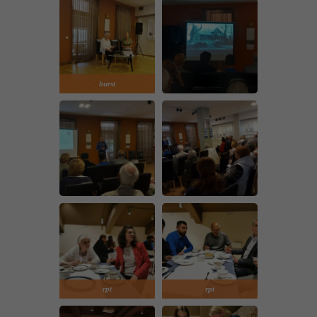
burst
rpt
rpt