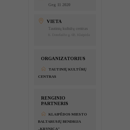
Geg 11 2020
VIETA
Tautinių kultūrų centras
K. Donelaičio g. 6B, Klaipėda
ORGANIZATORIUS
TAUTINIŲ KULTŪRŲ
CENTRAS
RENGINIO
PARTNERIS
KLAIPĖDOS MIESTO
BALTARUSIŲ BENDRIJA
„KRYNICA“