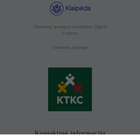
Duomenų apsaugos pareigūnas
Digital
Partners
Duomenų apsauga
Kontaktinė informacija