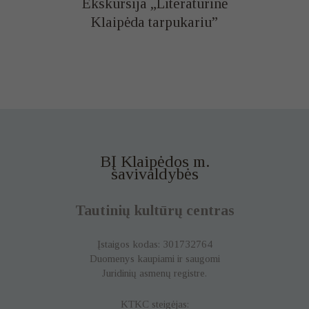
Ekskursija „Literatūrinė
Klaipėda tarpukariu”
BĮ Klaipėdos m.
savivaldybės
Tautinių kultūrų centras
Įstaigos kodas: 301732764
Duomenys kaupiami ir saugomi
Juridinių asmenų registre.
KTKC steigėjas: