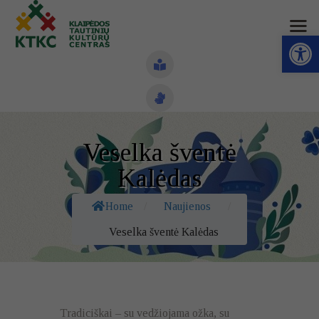
Open toolbar
Naujienos
Veselka šventė
Struktūra ir kontaktai
Kalėdas
Veiklos sritys
Home
/
Naujienos
/
Administracinė informacija
Veselka šventė Kalėdas
Kontaktai
Tradiciškai – su vedžiojama ožka, su