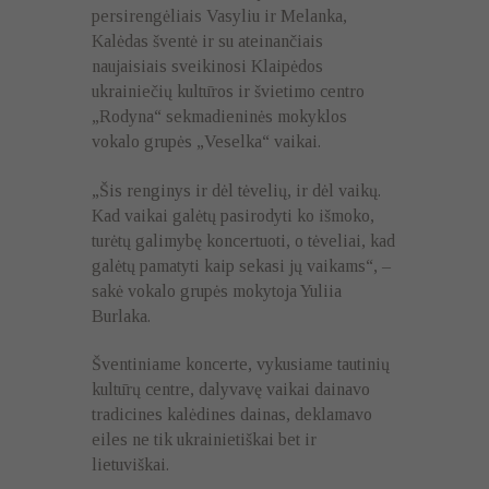
persirengėliais Vasyliu ir Melanka,
Kalėdas šventė ir su ateinančiais
naujaisiais sveikinosi Klaipėdos
ukrainiečių kultūros ir švietimo centro
„Rodyna“ sekmadieninės mokyklos
vokalo grupės „Veselka“ vaikai.
„Šis renginys ir dėl tėvelių, ir dėl vaikų.
Kad vaikai galėtų pasirodyti ko išmoko,
turėtų galimybę koncertuoti, o tėveliai, kad
galėtų pamatyti kaip sekasi jų vaikams“, –
sakė vokalo grupės mokytoja Yuliia
Burlaka.
Šventiniame koncerte, vykusiame tautinių
kultūrų centre, dalyvavę vaikai dainavo
tradicines kalėdines dainas, deklamavo
eiles ne tik ukrainietiškai bet ir
lietuviškai.