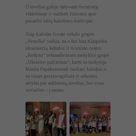
O tėveliai galėjo dalyvauti šventinėję
viktorinoje ir sužibėti žiniomis apie
pasaulio šalių kalėdines tradicijas.
Taip Kalėdas šventė vokalo grupės
„Veselka“ vaikia, na o štai kita Klaipėdos
ukrainiečių kultūros ir švietimo centro
„Rodyna“ sekmadieninės mokyklos grupė
„Ukrainos pažinimas“, kartu su mokytoja
Mariia Papakonstandi ruošiasi kalėdoti ir
su visais persirengėliais ir ožkomis
atvykti pas auklėtinių tėvelius, bei visus
norinčius – į namus.