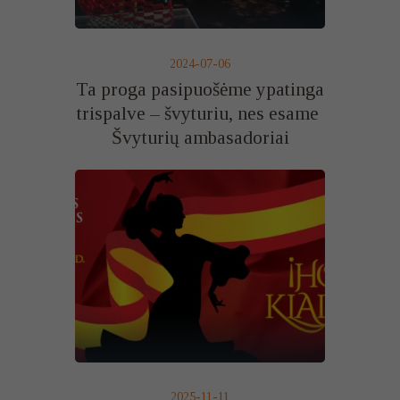
2024-07-06
Ta proga pasipuošėme ypatinga
trispalve – švyturiu, nes esame
Švyturių ambasadoriai
2025-11-11