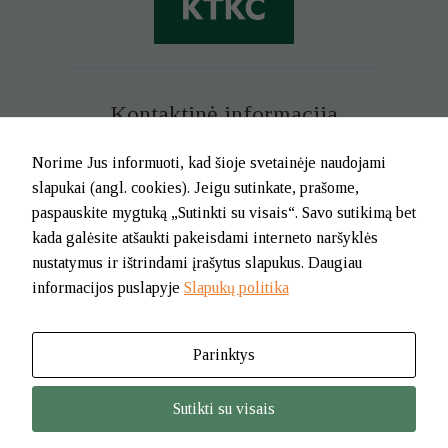
Kontaktinė informacija
Mob. tel. +370 699 73 229
Norime Jus informuoti, kad šioje svetainėje naudojami
Tel. (0-46) 21 02 83
slapukai (angl. cookies). Jeigu sutinkate, prašome,
El.p. info@klaipedatkc.lt
paspauskite mygtuką „Sutinkti su visais“. Savo sutikimą bet
kada galėsite atšaukti pakeisdami interneto naršyklės
K. Donelaičio g. 6B, Klaipėda
nustatymus ir ištrindami įrašytus slapukus. Daugiau
informacijos puslapyje
Slapukų politika
I-V nuo 8.00 iki 17.00.
Pietų pertrauka nuo 12.00 iki 12.45
Parinktys
© 2026. BĮ Klaipėdos m. savivaldybės Tautinių kultūrų centras
Sutikti su visais
Jūsų nus
šio turi