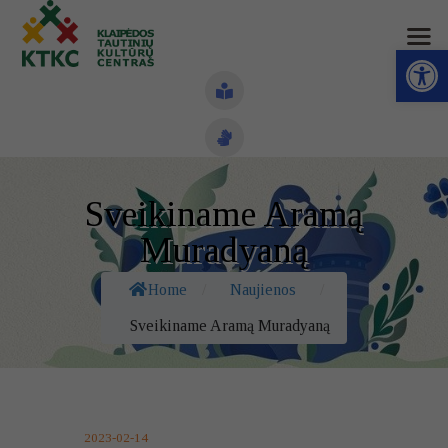
Open toolbar
Naujienos
Sveikiname Aramą
Struktūra ir kontaktai
Muradyaną
Veiklos sritys
Home
/
Naujienos
/
Administracinė informacija
Sveikiname Aramą Muradyaną
Kontaktai
2023-02-14