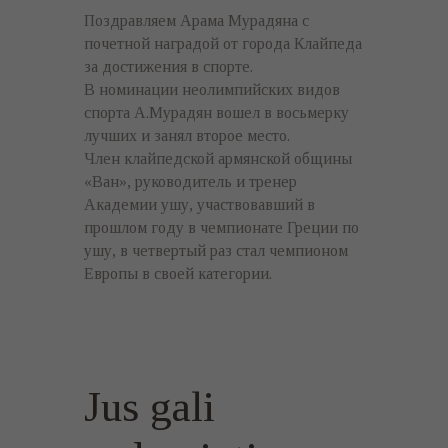
Поздравляем Арама Мурадяна с
почетной наградой от города Клайпеда
за достижения в спорте.
В номинации неолимпийских видов
спорта А.Мурадян вошел в восьмерку
лучших и занял второе место.
Член клайпедской армянской общины
«Ван», руководитель и тренер
Академии ушу, участвовавший в
прошлом году в чемпионате Греции по
ушу, в четвертый раз стал чемпионом
Европы в своей категории.
Jus gali