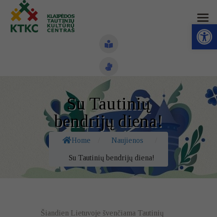
Open toolbar
Naujienos
Su Tautinių
Struktūra ir kontaktai
bendrijų diena!
Veiklos sritys
Home
/
Naujienos
/
Administracinė informacija
Su Tautinių bendrijų diena!
Kontaktai
Šiandien Lietuvoje švenčiama Tautinių