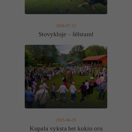
2024-07-12
Stovykloje – šėlstam!
2025-06-25
Kupala vyksta bet kokiu oru