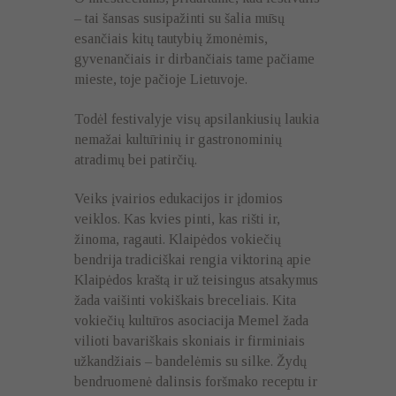
– tai šansas susipažinti su šalia mūsų
esančiais kitų tautybių žmonėmis,
gyvenančiais ir dirbančiais tame pačiame
mieste, toje pačioje Lietuvoje.
Todėl festivalyje visų apsilankiusių laukia
nemažai kultūrinių ir gastronominių
atradimų bei patirčių.
Veiks įvairios edukacijos ir įdomios
veiklos. Kas kvies pinti, kas rišti ir,
žinoma, ragauti. Klaipėdos vokiečių
bendrija tradiciškai rengia viktoriną apie
Klaipėdos kraštą ir už teisingus atsakymus
žada vaišinti vokiškais breceliais. Kita
vokiečių kultūros asociacija Memel žada
vilioti bavariškais skoniais ir firminiais
užkandžiais – bandelėmis su silke. Žydų
bendruomenė dalinsis foršmako receptu ir