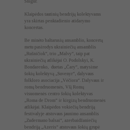
Snigur.
Klaipėdos tautinių bendrijų kolektyvams
yra skirtas penktadienio atidarymo
koncertas.
Be minėto baltarusių ansamblio, koncertų
metu pasirodys ukrainiečių ansamblis
„Rušničiok“, trio „Malvy“, taip pat
ukrainiečių atlikėjai O. Podolskyi, K.
Bondarenko, duetas „Čary“, matysime
šokių kolektyvą „Suvenyr“, dalyvaus
folkloro asociacija „Vėčiora“. Dalyvaus ir
romų bendruomenės, Všį Romų
visuomenės centro šokių kolektyvas
„Roma de Drom“ ir kirgizų bendruomenės
atlikėjai. Klaipėdos vokiečių bendriją
festivalyje atstovaus jaunimo ansamblis
„Zudermano balsai“, azerbaidžaniečių
bendriją „Azeris“ atstovaus šokių grupė