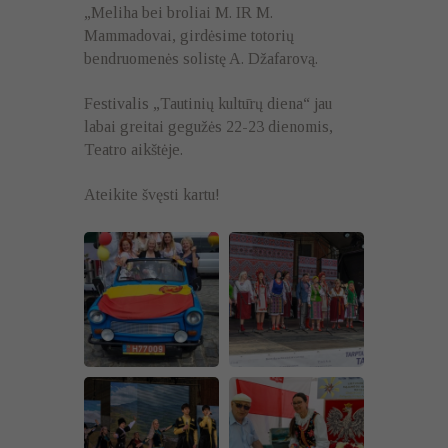
„Meliha bei broliai M. IR M.
Mammadovai, girdėsime totorių
bendruomenės solistę A. Džafarovą.
Festivalis „Tautinių kultūrų diena“ jau
labai greitai gegužės 22-23 dienomis,
Teatro aikštėje.
Ateikite švęsti kartu!