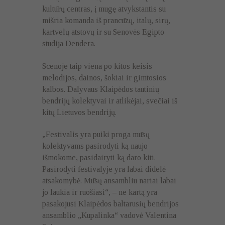
kultūrų centras, į mugę atvykstantis su
mišria komanda iš prancūzų, italų, sirų,
kartvelų atstovų ir su Senovės Egipto
studija Dendera.
Scenoje taip viena po kitos keisis
melodijos, dainos, šokiai ir gimtosios
kalbos. Dalyvaus Klaipėdos tautinių
bendrijų kolektyvai ir atlikėjai, svečiai iš
kitų Lietuvos bendrijų.
„Festivalis yra puiki proga mūsų
kolektyvams pasirodyti ką naujo
išmokome, pasidairyti ką daro kiti.
Pasirodyti festivalyje yra labai didelė
atsakomybė. Mūsų ansambliu nariai labai
jo laukia ir ruošiasi“, – ne kartą yra
pasakojusi Klaipėdos baltarusių bendrijos
ansamblio „Kupalinka“ vadovė Valentina