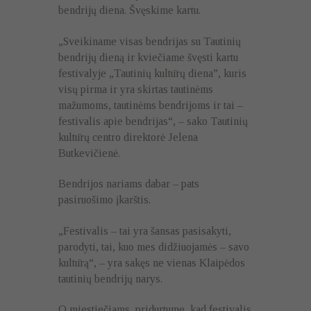
bendrijų diena. Švęskime kartu.
„Sveikiname visas bendrijas su Tautinių
bendrijų dieną ir kviečiame švęsti kartu
festivalyje „Tautinių kultūrų diena”, kuris
visų pirma ir yra skirtas tautinėms
mažumoms, tautinėms bendrijoms ir tai –
festivalis apie bendrijas“, – sako Tautinių
kultūrų centro direktorė Jelena
Butkevičienė.
Bendrijos nariams dabar – pats
pasiruošimo įkarštis.
„Festivalis – tai yra šansas pasisakyti,
parodyti, tai, kuo mes didžiuojamės – savo
kultūrą“, – yra sakęs ne vienas Klaipėdos
tautinių bendrijų narys.
O miestiečiams, pridurtume, kad festivalis