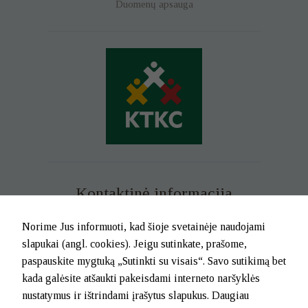
Duomenų apsauga
saugumui ir
funkcionalumui
bei naršymui
joje. Šie
slapukai būtini
norint pateikti
informaciją ir
paslaugas
jums.
Statistiniai
Statistiniai
slapukai
padeda
Kontaktinė informacija
mums
suprasti, kaip
jūs
Mob. tel. +370 699 73 229
Norime Jus informuoti, kad šioje svetainėje naudojami
naudojatės
Tel. (0-46) 21 02 83
slapukai (angl. cookies). Jeigu sutinkate, prašome,
svetaine, kad
El.p. info@klaipedatkc.lt
paspauskite mygtuką „Sutinkti su visais“. Savo sutikimą bet
galėtume ją
patobulinti.
kada galėsite atšaukti pakeisdami interneto naršyklės
K. Donelaičio g. 6B, Klaipėda
Šie slapukai
nustatymus ir ištrindami įrašytus slapukus. Daugiau
yra