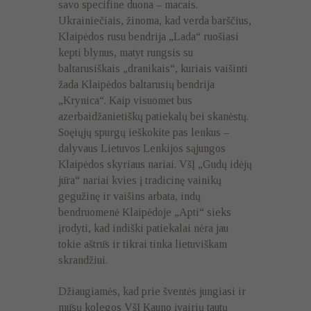
savo specifine duona – macais.
Ukrainiečiais, žinoma, kad verda barščius,
Klaipėdos rusu bendrija „Lada“ ruošiasi
kepti blynus, matyt rungsis su
baltarusiškais „dranikais“, kuriais vaišinti
žada Klaipėdos baltarusių bendrija
„Krynica“. Kaip visuomet bus
azerbaidžanietiškų patiekalų bei skanėstų.
Soęiųjų spurgų ieškokite pas lenkus –
dalyvaus Lietuvos Lenkijos sąjungos
Klaipėdos skyriaus nariai. VšĮ „Gudų idėjų
jūra“ nariai kvies į tradicinę vainikų
gegužinę ir vaišins arbata, indų
bendruomenė Klaipėdoje „Apti“ sieks
įrodyti, kad indiški patiekalai nėra jau
tokie aštrūs ir tikrai tinka lietuviškam
skrandžiui.
Džiaugiamės, kad prie šventės jungiasi ir
mūsų kolegos VšĮ Kauno įvairių tautų