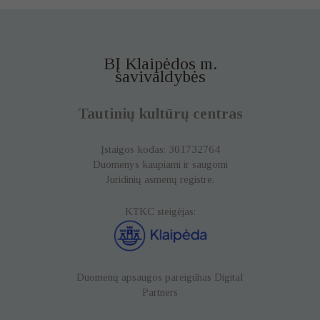
BĮ Klaipėdos m.
savivaldybės
Tautinių kultūrų centras
Įstaigos kodas: 301732764
Duomenys kaupiami ir saugomi
Juridinių asmenų registre.
KTKC steigėjas:
Būtinieji
Būtinieji
slapukai yra
Duomenų apsaugos pareigūnas
Digital
reikalingi
Partners
svetainės
veikimui,