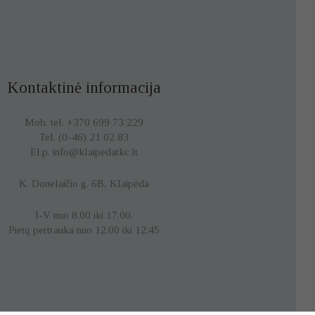
Kontaktinė informacija
Mob. tel. +370 699 73 229
Tel. (0-46) 21 02 83
El.p. info@klaipedatkc.lt
K. Donelaičio g. 6B, Klaipėda
I-V nuo 8.00 iki 17.00.
Pietų pertrauka nuo 12.00 iki 12.45