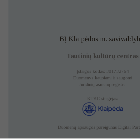
BĮ Klaipėdos m. savivaldyb
Tautinių kultūrų centras
Įstaigos kodas: 301732764
Duomenys kaupiami ir saugomi
Juridinių asmenų registre.
KTKC steigėjas:
Duomenų apsaugos pareigūnas
Digital Par