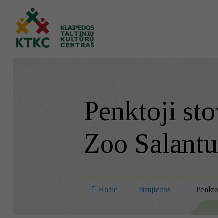
Penktoji sto
Zoo Salantu
Home
/
Naujienos
/
Penktoj