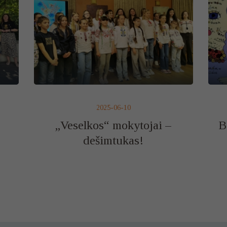
2025-06-10
„Veselkos“ mokytojai –
B
dešimtukas!