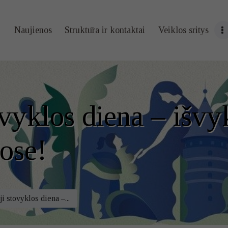
Naujienos
Naujienos
Struktūra ir kontaktai
Veiklos sritys
Struktūra ir
kontaktai
Veiklos sritys
vyklos diena – išvy
Administracin
ose!
ė informacija
Kontaktai
i stovyklos diena –...