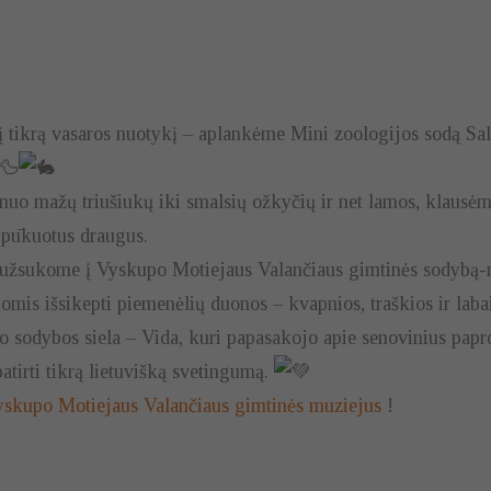
 į tikrą vasaros nuotykį – aplankėme Mini zoologijos sodą Sa
 nuo mažų triušiukų iki smalsių ožkyčių ir net lamos, klausė
 pūkuotus draugus.
užsukome į Vyskupo Motiejaus Valančiaus gimtinės sodybą-m
ankomis išsikepti piemenėlių duonos – kvapnios, traškios ir lab
jo sodybos siela – Vida, kuri papasakojo apie senovinius paproč
atirti tikrą lietuvišką svetingumą.
skupo Motiejaus Valančiaus gimtinės muziejus
!