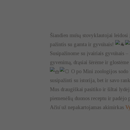
Šiandien mūsų stovyklautojai leidosi
pažintis su gamta ir gyvūnais!
Susipažinome su įvairiais gyvūnais –
gyvenimą, drąsiai šėrėme ir glostėme
O po Mini zoologijos sodo 
susipažinti su istorija, bet ir savo r
Mus draugiškai pasitiko ir šiltai lydė
piemenėlių duonos receptu ir padėjo p
Ačiū už nepakartojamas akimirkas
Vy