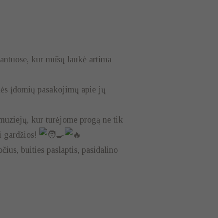
lantuose, kur mūsų laukė artima
mės įdomių pasakojimų apie jų
uziejų, kur turėjome progą ne tik
ai gardžios!
ius, buities paslaptis, pasidalino