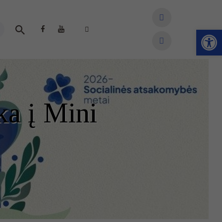
Open toolbar
ka į Mini