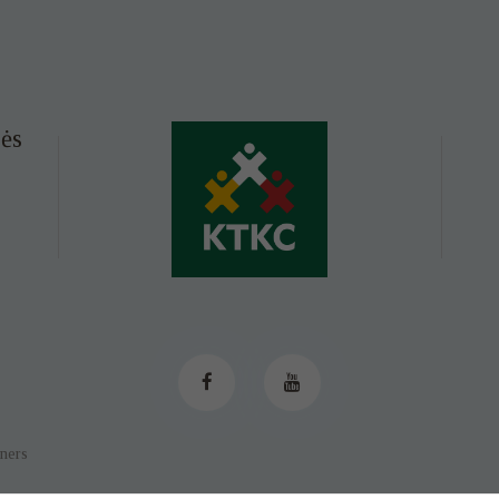
ės
tners