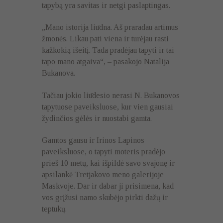
tapybą yra savitas ir netgi paslaptingas.
„Mano istorija liūdna. Aš praradau artimus
žmonės. Likau pati viena ir turėjau rasti
kažkokią išeitį. Tada pradėjau tapyti ir tai
tapo mano atgaiva“, – pasakojo Natalija
Bukanova.
Tačiau jokio liūdesio nerasi N. Bukanovos
tapytuose paveiksluose, kur vien gausiai
žydinčios gėlės ir nuostabi gamta.
Gamtos gausu ir Irinos Lapinos
paveiksluose, o tapyti moteris pradėjo
prieš 10 metų, kai išpildė savo svajonę ir
apsilankė Tretjakovo meno galerijoje
Maskvoje. Dar ir dabar ji prisimena, kad
vos grįžusi namo skubėjo pirkti dažų ir
teptukų.