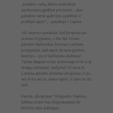
„Kadaise vaikų dailės mokykloje
susiformavę įgūdžiai prisiminė – juos
pažadino meno galerijos įspūdžiai ir
pradėjau tapyti“, – pasakoja I. Lapina.
Abi moterys pasakoja, kad įkvėpimo jos
semiasi iš gamtos, o štai dar vienas
parodos dailininkas Borisas Lachinas
prisipažįsta, kad tapyti įkvepia gražios
moterys – jos ir dailininko darbuose.
Tačiau daugiau vyras neatvirauja ir tik iš jo
draugų sužinome, kad prieš 15 metų B.
Lachiną aplankė netikėtas įkvėpimas ir jis,
nei iš šio nei to, ėmėsi tapyti. Ir daro tai iki
šiol.
Paroda „Įkvėpimas“ Klaipėdos Tautinių
kultūrų centre bus eksponuojama iki
birželio mėn. pabaigos.