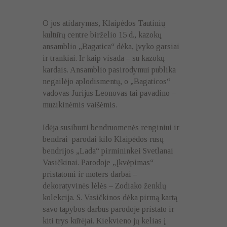
O jos atidarymas, Klaipėdos Tautinių
kultūrų centre birželio 15 d., kazokų
ansamblio „Bagatica“ dėka, įvyko garsiai
ir trankiai. Ir kaip visada – su kazokų
kardais. Ansamblio pasirodymui publika
negailėjo aplodismentų, o „Bagaticos“
vadovas Jurijus Leonovas tai pavadino –
muzikinėmis vaišėmis.
Idėja susiburti bendruomenės renginiui ir
bendrai parodai kilo Klaipėdos rusų
bendrijos „Lada“ pirmininkei Svetlanai
Vasičkinai. Parodoje „Įkvėpimas“
pristatomi ir moters darbai –
dekoratyvinės lėlės – Zodiako ženklų
kolekcija. S. Vasičkinos dėka pirmą kartą
savo tapybos darbus parodoje pristato ir
kiti trys kūrėjai. Kiekvieno jų kelias į