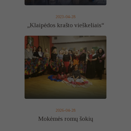
2023-04-28
„Klaipėdos krašto vieškeliais“
2026-04-28
Mokėmės romų šokių