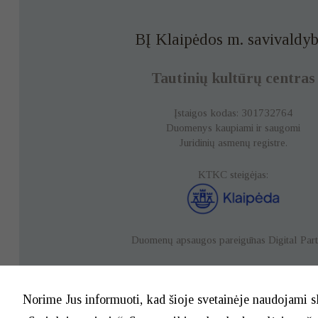
BĮ Klaipėdos m. savivaldyb
Tautinių kultūrų centras
Įstaigos kodas: 301732764
Duomenys kaupiami ir saugomi
Juridinių asmenų registre.
KTKC steigėjas:
Duomenų apsaugos pareigūnas
Digital Par
Duomenų apsauga
Norime Jus informuoti, kad šioje svetainėje naudojami s