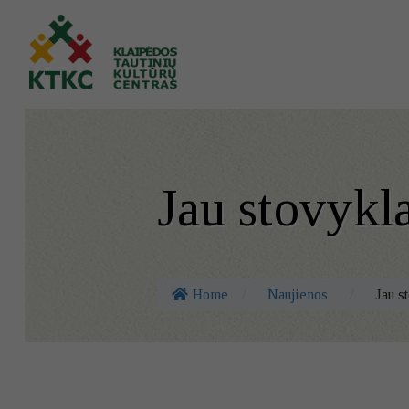
Jau stovykl
Home
/
Naujienos
/
Jau s