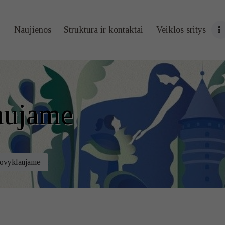
Naujienos
Naujienos
Struktūra ir kontaktai
Veiklos sritys
Struktūra ir
kontaktai
Veiklos sritys
aujame
Administracin
ė informacija
tovyklaujame
Kontaktai