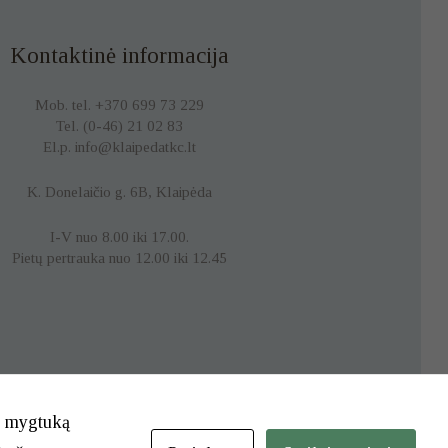
Kontaktinė informacija
Mob. tel. +370 699 73 229
Tel. (0-46) 21 02 83
El.p. info@klaipedatkc.lt
K. Donelaičio g. 6B, Klaipėda
I-V nuo 8.00 iki 17.00.
Pietų pertrauka nuo 12.00 iki 12.45
te mygtuką