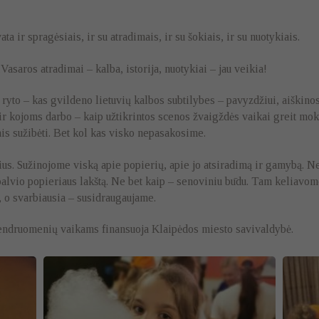
a ir spragėsiais, ir su atradimais, ir su šokiais, ir su nuotykiais.
asaros atradimai – kalba, istorija, nuotykiai – jau veikia!
o ryto – kas gvildeno lietuvių kalbos subtilybes – pavyzdžiui, aiškinos
ir kojoms darbo – kaip užtikrintos scenos žvaigždės vaikai greit mok
tais sužibėti. Bet kol kas visko nepasakosime.
us. Sužinojome viską apie popierių, apie jo atsiradimą ir gamybą. Ne
lvio popieriaus lakštą. Ne bet kaip – senoviniu būdu. Tam keliavome
u, o svarbiausia – susidraugaujame.
 bendruomenių vaikams finansuoja Klaipėdos miesto savivaldybė.