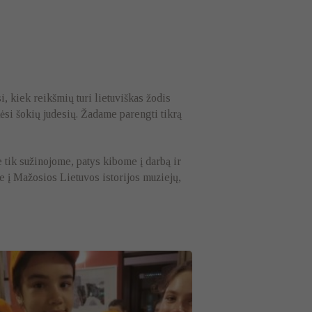
i, kiek reikšmių turi lietuviškas žodis
ėsi šokių judesių. Žadame parengti tikrą
 tik sužinojome, patys kibome į darbą ir
 į Mažosios Lietuvos istorijos muziejų,