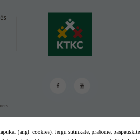
ės
tners
lapukai (angl. cookies). Jeigu sutinkate, prašome, paspauski