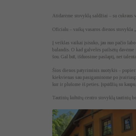
Atidarėme stovyklą saldžiai – su cukraus vat
Oficialu – vaikų vasaros dienos stovykla „V
Į veiklas vaikai įsisuko, jau nuo pačio lab
balandis. O kad galvelės pailsėtų davėme 
šou. Gal būt, išduosime paslaptį, net talen
Šios dienos patyriminis nuotykis – popieri
kiekvienas sau pasigaminome po įvairiaspa
kur ir plušome iš peties. Įspūdžių su kaup
Tautinių kultūrų centro stovyklą tautinių