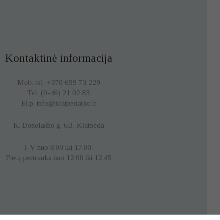
Kontaktinė informacija
Mob. tel. +370 699 73 229
Tel. (0-46) 21 02 83
El.p. info@klaipedatkc.lt
K. Donelaičio g. 6B, Klaipėda
I-V nuo 8.00 iki 17.00.
Pietų pertrauka nuo 12.00 iki 12.45