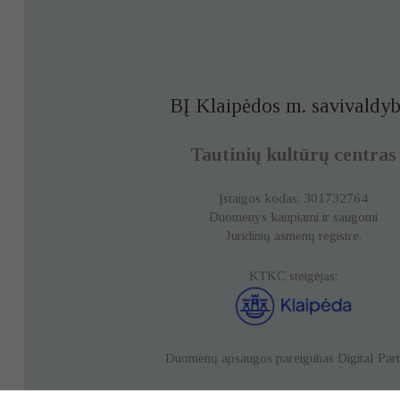
BĮ Klaipėdos m. savivaldyb
Tautinių kultūrų centras
Įstaigos kodas: 301732764
Duomenys kaupiami ir saugomi
Juridinių asmenų registre.
KTKC steigėjas:
Duomenų apsaugos pareigūnas
Digital Par
Duomenų apsauga