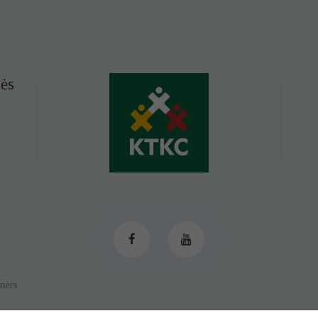
ės
tners