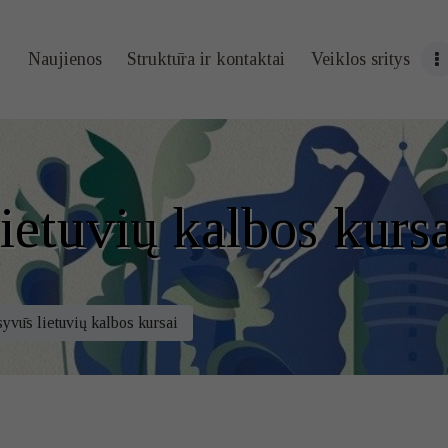
Naujienos
Naujienos
Struktūra ir kontaktai
Veiklos sritys
Struktūra ir
kontaktai
Veiklos sritys
ietuvių kalbos kursa
Administracin
ė informacija
syvūs lietuvių kalbos kursai
Kontaktai