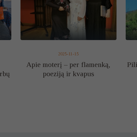
2025-11-15
Apie moterį – per flamenką,
Pil
rbų
poeziją ir kvapus