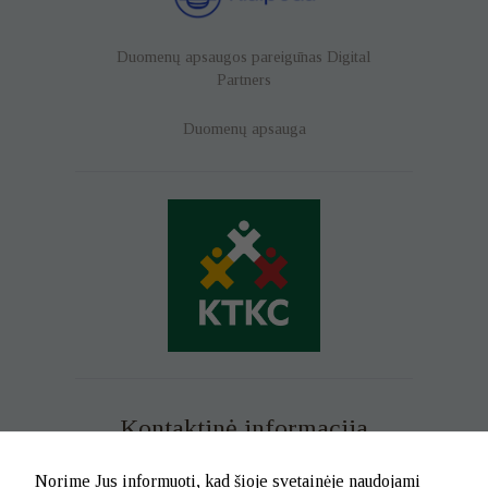
Duomenų apsaugos pareigūnas
Digital
Partners
Duomenų apsauga
Kontaktinė informacija
Mob. tel. +370 699 73 229
Norime Jus informuoti, kad šioje svetainėje naudojami