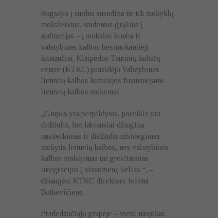
Rugsėjis į suolus susodina ne tik mokyklų
moksleivius, studentus grąžina į
auditorijas – į mokslus kimba ir
valstybinės kalbos besimokantieji
kitataučiai. Klaipėdos Tautinių kultūrų
centre (KTKC) prasidėjo Valstybinės
lietuvių kalbos komisijos finansuojami
lietuvių kalbos mokymai.
„Grupės yra perpildytos, poreikis yra
didžiulis, bet labiausiai džiugina
nusiteikimas ir didžiulis užsidegimas
mokytis lietuvių kalbos, nes valstybinės
kalbos mokėjimas tai greičiausias
integracijos į visuomenę kelias “, –
džiaugėsi KTKC direktorė Jelena
Butkevičienė.
Pradedančiųjų grupėje – vieni naujokai.