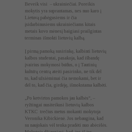
Beveik visi – ukrainiečiai. Poreikis
mokytis yra suprantamas, nes nuo karo į
Lietuvą pabėgusiems ir čia
įsidarbinusiems ukrainiečiams kitais
metais kovo mėnesį baigiasi prailgintas
terminas išmokti lietuvių kalbą.
Į pirmą pamoką susirinkę, kalbinti lietuvių
kalbos studentai, pasakoja, kad išbandę
įvairius mokymosi būdus, o į Tautinių
kultūrų centrą ateiti pasirinko, ne tik dėl
to, kad užsiėmimai čia nemokami, bet ir
dėl to, kad čia, girdėję, išmokstama kalbėti.
„Po ketvirtos pamokos jau kalbės“, –
ryžtingai nusiteikusi lietuvių kalbos
KTKC trečius metus mokanti mokytoja
Veronika Kibickienė. Jos nebaugina, kad
su naujokais vėl tenka pradėti nuo abėcėlės.
Mokytoja džiaugiasi, kad jos iš jos