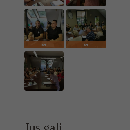
rpt
rpt
Jus gali