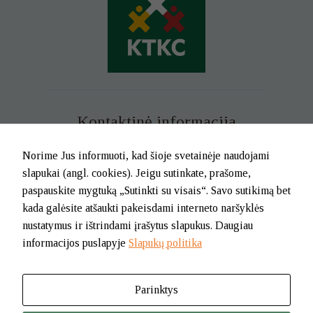
Kontaktinė informacija
Mob. tel. +370 699 73 229
Norime Jus informuoti, kad šioje svetainėje naudojami
Tel. (0-46) 21 02 83
slapukai (angl. cookies). Jeigu sutinkate, prašome,
El.p. info@klaipedatkc.lt
paspauskite mygtuką „Sutinkti su visais“. Savo sutikimą bet
kada galėsite atšaukti pakeisdami interneto naršyklės
K. Donelaičio g. 6B, Klaipėda
nustatymus ir ištrindami įrašytus slapukus. Daugiau
informacijos puslapyje
Slapukų politika
I-V nuo 8.00 iki 17.00.
Pietų pertrauka nuo 12.00 iki 12.45
Parinktys