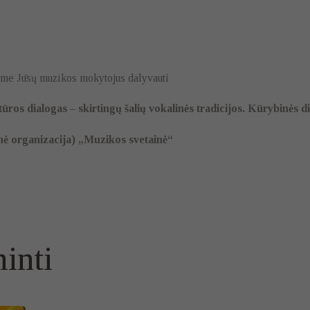
iame Jūsų muzikos mokytojus dalyvauti
ros dialogas – skirtingų šalių vokalinės tradicijos. Kūrybinės 
ė organizacija) „Muzikos svetainė“
inti