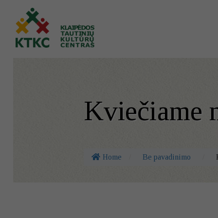
Kviečiame 
Home
/
Be pavadinimo
/