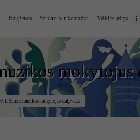
Naujienos
Naujienos
Struktūra ir kontaktai
Veiklos sritys
Struktūra ir
kontaktai
Veiklos sritys
muzikos mokytojus 
Administracin
ė informacija
Kviečiame muzikos mokytojus dalyvauti
Kontaktai