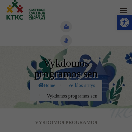
Open toolbar
Naujienos
Vykdomos
Struktūra ir kontaktai
programos sen
Veiklos sritys
Home
/
Veiklos sritys
Administracinė informacija
/
Vykdomos programos sen
Kontaktai
VYKDOMOS PROGRAMOS