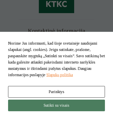
Kontaktinė informacija
Mob. tel. +370 699 73 229
Norime Jus informuoti, kad šioje svetainėje naudojami
Tel. (0-46) 21 02 83
slapukai (angl. cookies). Jeigu sutinkate, prašome,
El.p. info@klaipedatkc.lt
paspauskite mygtuką „Sutinkti su visais“. Savo sutikimą bet
kada galėsite atšaukti pakeisdami interneto naršyklės
K. Donelaičio g. 6B, Klaipėda
nustatymus ir ištrindami įrašytus slapukus. Daugiau
informacijos puslapyje
Slapukų politika
I-V nuo 8.00 iki 17.00.
Pietų pertrauka nuo 12.00 iki 12.45
Parinktys
© 2026. BĮ Klaipėdos m. savivaldybės Tautinių kultūrų centras
Sutikti su visais
Jūsų nus