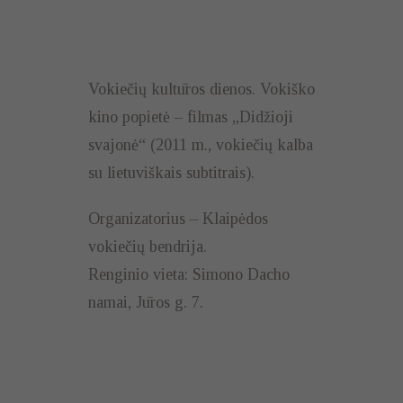
Vokiečių kultūros dienos. Vokiško
kino popietė – filmas „Didžioji
svajonė“ (2011 m., vokiečių kalba
su lietuviškais subtitrais).
Organizatorius – Klaipėdos
vokiečių bendrija.
Renginio vieta: Simono Dacho
namai, Jūros g. 7.