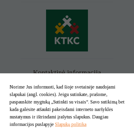
Kontaktinė informacija
Mob. tel. +370 699 73 229
Norime Jus informuoti, kad šioje svetainėje naudojami
Tel. (0-46) 21 02 83
slapukai (angl. cookies). Jeigu sutinkate, prašome,
El.p. info@klaipedatkc.lt
paspauskite mygtuką „Sutinkti su visais“. Savo sutikimą bet
kada galėsite atšaukti pakeisdami interneto naršyklės
K. Donelaičio g. 6B, Klaipėda
nustatymus ir ištrindami įrašytus slapukus. Daugiau
informacijos puslapyje
Slapukų politika
I-V nuo 8.00 iki 17.00.
Pietų pertrauka nuo 12.00 iki 12.45