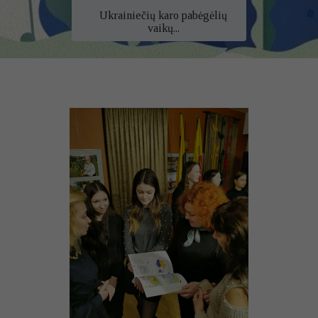
Ukrainiečių karo pabėgėlių
vaikų...