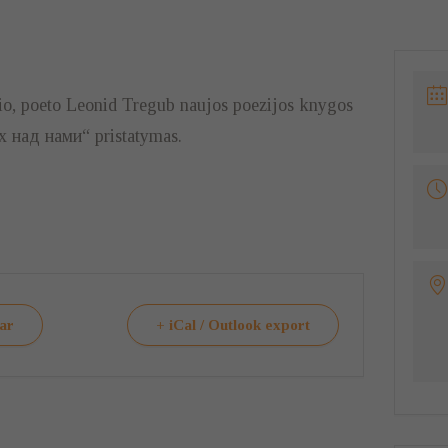
io, poeto Leonid Tregub naujos poezijos knygos
над нами“ pristatymas.
dar
+ iCal / Outlook export