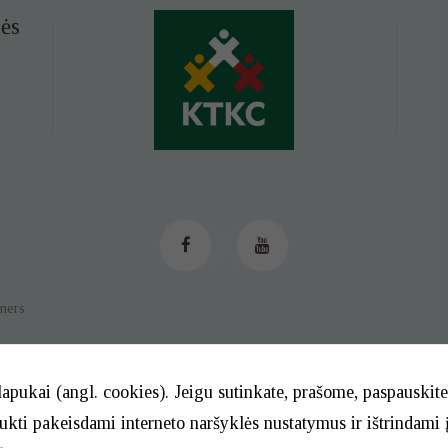
ės
tners
lapukai (angl. cookies). Jeigu sutinkate, prašome, paspauski
aukti pakeisdami interneto naršyklės nustatymus ir ištrindami 
© 2026. BĮ Klaipėdos m. savivaldybės Tautinių kultūrų centras