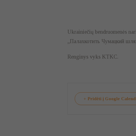
Ukrainiečių bendruomenės nar
„Палахкотить Чумацкий шлях 
Renginys vyks KTKC.
+ Pridėti į Google Calen