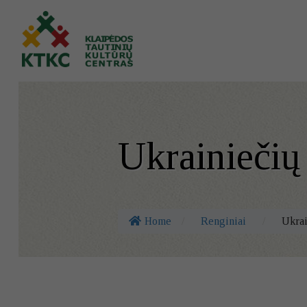
Ukrainiečių
Home
/
Renginiai
/
Ukrai