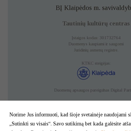
BĮ Klaipėdos m. savivaldyb
Tautinių kultūrų centras
Įstaigos kodas: 301732764
Duomenys kaupiami ir saugomi
Juridinių asmenų registre.
KTKC steigėjas:
Duomenų apsaugos pareigūnas
Digital Par
Duomenų apsauga
Norime Jus informuoti, kad šioje svetainėje naudojami s
„Sutinkti su visais“. Savo sutikimą bet kada galėsite atš