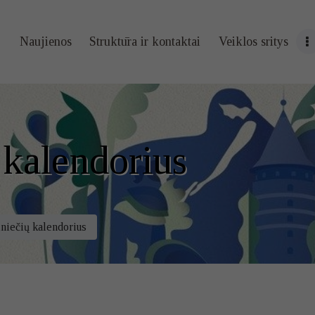
Naujienos
Naujienos
Struktūra ir kontaktai
Veiklos sritys
Struktūra ir
kontaktai
Veiklos sritys
 kalendorius
Administracin
ė informacija
niečių kalendorius
Kontaktai