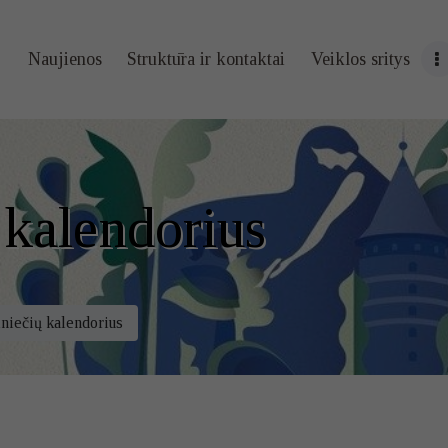
Naujienos
Naujienos
Struktūra ir kontaktai
Veiklos sritys
Struktūra ir
kontaktai
Veiklos sritys
 kalendorius
Administracin
ė informacija
niečių kalendorius
Kontaktai