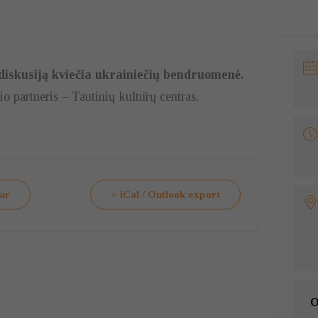
 diskusiją kviečia ukrainiečių bendruomenė.
partneris – Tautinių kultūrų centras.
dar
+ iCal / Outlook export
O