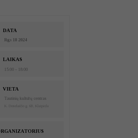
DATA
Rgs 18 2024
LAIKAS
15:00 - 18:00
VIETA
Tautinių kultūrų centras
K. Donelaičio g. 6B, Klaipėda
RGANIZATORIUS