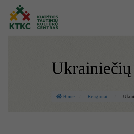
Ukrainiečių
Home
/
Renginiai
/
Ukrai