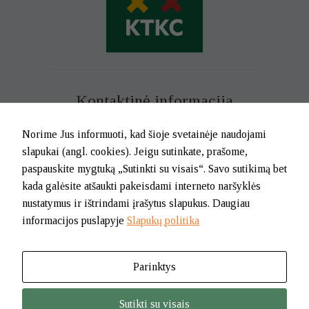
Kontaktinė informacija
Mob. tel. +370 699 73 229
Norime Jus informuoti, kad šioje svetainėje naudojami
Tel. (0-46) 21 02 83
slapukai (angl. cookies). Jeigu sutinkate, prašome,
El.p. info@klaipedatkc.lt
paspauskite mygtuką „Sutinkti su visais“. Savo sutikimą bet
kada galėsite atšaukti pakeisdami interneto naršyklės
K. Donelaičio g. 6B, Klaipėda
nustatymus ir ištrindami įrašytus slapukus. Daugiau
informacijos puslapyje
Slapukų politika
I-V nuo 8.00 iki 17.00.
Pietų pertrauka nuo 12.00 iki 12.45
Parinktys
© 2026. BĮ Klaipėdos m. savivaldybės Tautinių kultūrų centras
Sutikti su visais