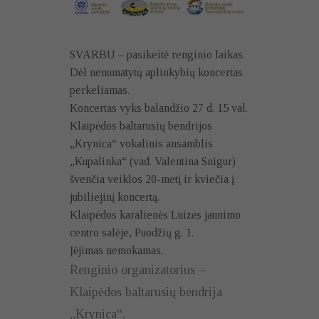
SVARBU – pasikeitė renginio laikas.
Dėl nenumatytų aplinkybių koncertas
perkeliamas.
Koncertas vyks balandžio 27 d. 15 val.
Klaipėdos baltarusių bendrijos
„Krynica“ vokalinis ansamblis
„Kupalinka“ (vad. Valentina Snigur)
švenčia veiklos 20-metį ir kviečia į
jubiliejinį koncertą.
Klaipėdos karalienės Luizės jaunimo
centro salėje, Puodžių g. 1.
Įėjimas nemokamas.
Renginio organizatorius –
Klaipėdos baltarusių bendrija
„Krynica“.