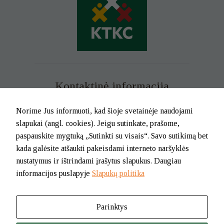
Kontaktinė informacija
Mob. tel. +370 699 73 229
Norime Jus informuoti, kad šioje svetainėje naudojami
Tel. (0-46) 21 02 83
slapukai (angl. cookies). Jeigu sutinkate, prašome,
El.p. info@klaipedatkc.lt
paspauskite mygtuką „Sutinkti su visais“. Savo sutikimą bet
kada galėsite atšaukti pakeisdami interneto naršyklės
K. Donelaičio g. 6B, Klaipėda
nustatymus ir ištrindami įrašytus slapukus. Daugiau
informacijos puslapyje
Slapukų politika
I-V nuo 8.00 iki 17.00.
Pietų pertrauka nuo 12.00 iki 12.45
Parinktys