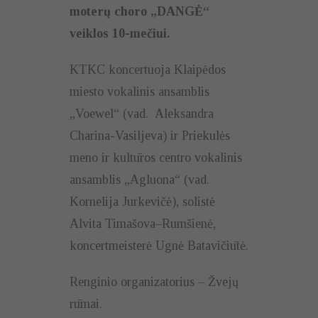
moterų choro „DANGĖ“
veiklos 10-mečiui.
KTKC koncertuoja Klaipėdos
miesto vokalinis ansamblis
„Voewel“ (vad. Aleksandra
Charina-Vasiljeva) ir Priekulės
meno ir kultūros centro vokalinis
ansamblis „Agluona“ (vad.
Kornelija Jurkevičė), solistė
Alvita Timašova–Rumšienė,
koncertmeisterė Ugnė Batavičiūtė.
Renginio organizatorius – Žvejų
rūmai.