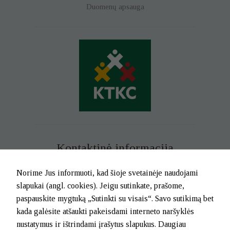
Duomenų apsauga
Kontaktinė informacija
Mob. tel. +370 699 73 229
Norime Jus informuoti, kad šioje svetainėje naudojami
Tel. (0-46) 21 02 83
slapukai (angl. cookies). Jeigu sutinkate, prašome,
El.p. info@klaipedatkc.lt
paspauskite mygtuką „Sutinkti su visais“. Savo sutikimą bet
kada galėsite atšaukti pakeisdami interneto naršyklės
K. Donelaičio g. 6B, Klaipėda
nustatymus ir ištrindami įrašytus slapukus. Daugiau