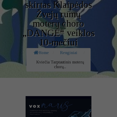
skirtas Klaipėdos
Žvejų rūmų
moterų choro
„DANGĖ“ veiklos
10-mečiui
Home
/
Renginiai
/
Kviečia Tarptautinis moterų
chorų...