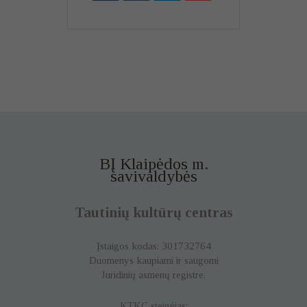
BĮ Klaipėdos m.
savivaldybės
Tautinių kultūrų centras
Įstaigos kodas: 301732764
Duomenys kaupiami ir saugomi
Juridinių asmenų registre.
KTKC steigėjas: