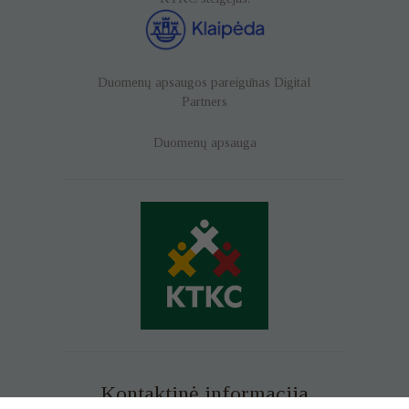
Duomenų apsaugos pareigūnas
Digital
Partners
Duomenų apsauga
Kontaktinė informacija