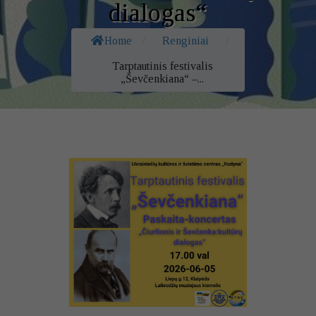
dialogas“
Home
/
Renginiai
/
Tarptautinis festivalis
„Ševčenkiana“ –...