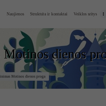
Naujienos
Naujienos
Struktūra ir kontaktai
Veiklos sritys
Struktūra ir
kontaktai
Veiklos sritys
 Motinos dienos pr
Administracin
ė informacija
inimas Motinos dienos proga
Kontaktai