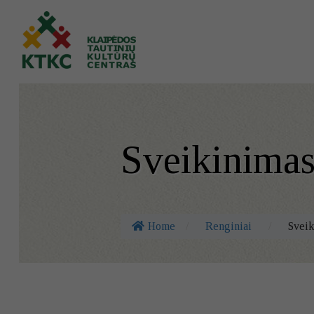
Sveikinimas
Home
/
Renginiai
/
Sveik