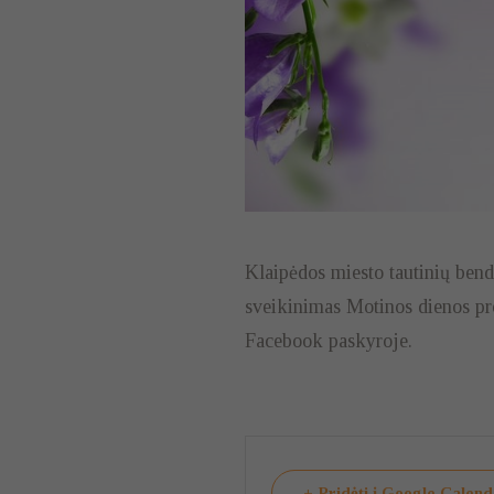
Klaipėdos miesto tautinių ben
sveikinimas Motinos dienos pro
Facebook paskyroje.
+ Pridėti į Google Calen