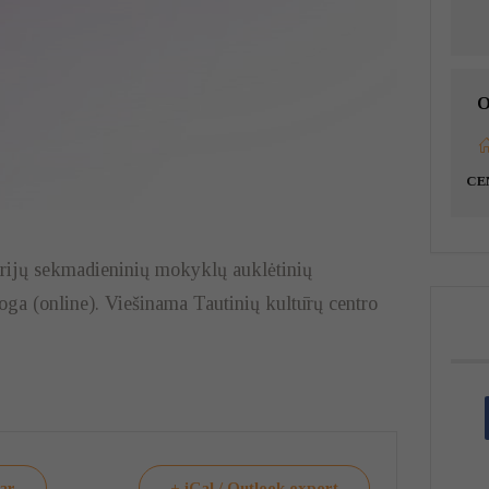
O
CE
drijų sekmadieninių mokyklų auklėtinių
ga (online). Viešinama Tautinių kultūrų centro
dar
+ iCal / Outlook export