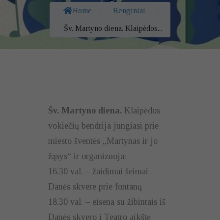
Home
/
Renginiai
/
Šv. Martyno diena. Klaipėdos...
Šv. Martyno diena.
Klaipėdos
vokiečių bendrija jungiasi prie
miesto šventės „Martynas ir jo
žąsys“ ir organizuoja:
16.30 val. – žaidimai šeimai
Danės skvere prie fontanų
18.30 val. – eisena su žibintais iš
Danės skvero į Teatro aikštę