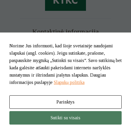
Kontaktinė informacija
Mob. tel. +370 699 73 229
Norime Jus informuoti, kad šioje svetainėje naudojami
Tel. (0-46) 21 02 83
slapukai (angl. cookies). Jeigu sutinkate, prašome,
El.p. info@klaipedatkc.lt
paspauskite mygtuką „Sutinkti su visais“. Savo sutikimą bet
kada galėsite atšaukti pakeisdami interneto naršyklės
K. Donelaičio g. 6B, Klaipėda
nustatymus ir ištrindami įrašytus slapukus. Daugiau
informacijos puslapyje
Slapukų politika
I-V nuo 8.00 iki 17.00.
Pietų pertrauka nuo 12.00 iki 12.45
Parinktys
© 2026. BĮ Klaipėdos m. savivaldybės Tautinių kultūrų centras
Sutikti su visais
Jūsų nus
šio turi