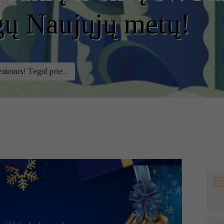
gų Naujųjų metų!
entėmis! Tegul prie...