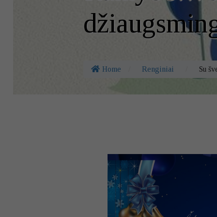
džiaugsmin
Home
/
Renginiai
/
Su šv