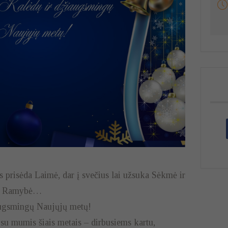
s prisėda Laimė, dar į svečius lai užsuka Sėkmė ir
na Ramybė…
iaugsmingų Naujųjų metų!
u mumis šiais metais – dirbusiems kartu,