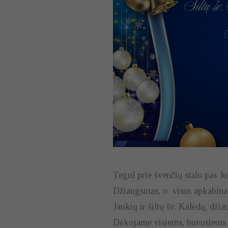
Tegul prie švenčių stalo pas Ju
Džiaugsmas, o visus apkabi
Jaukių ir šiltų šv. Kalėdų, dž
Dėkojame visiems, buvusiems s