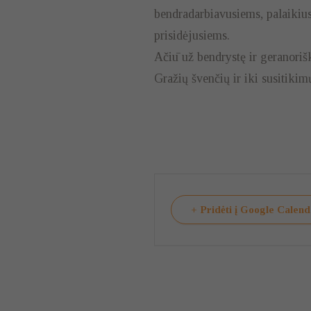
bendradarbiavusiems, palaikius
prisidėjusiems.
Ačiū už bendrystę ir geranori
Gražių švenčių ir iki susitikim
+ Pridėti į Google Calen