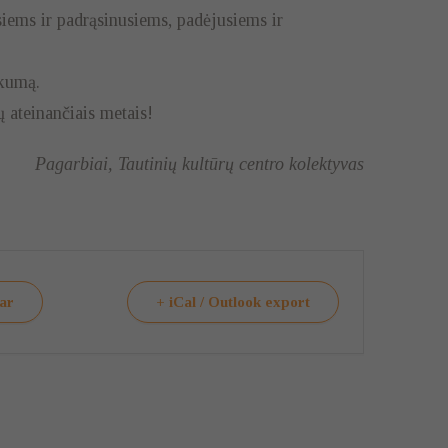
iems ir padrąsinusiems, padėjusiems ir
škumą.
ų ateinančiais metais!
Pagarbiai, Tautinių kultūrų centro kolektyvas
dar
+ iCal / Outlook export