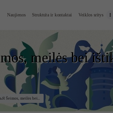
Naujienos
Naujienos
Struktūra ir kontaktai
Veiklos sritys
Struktūra ir
kontaktai
Veiklos sritys
os, meilės bei išt
Administracin
ė informacija
Kontaktai
Я Šeimos, meilės bei...