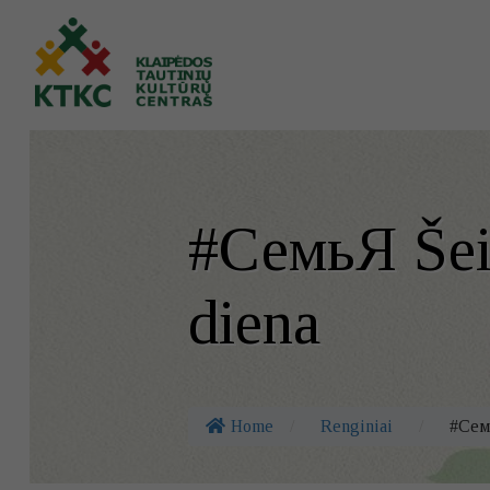
#СемьЯ Šeim
diena
Home
/
Renginiai
/
#Семь