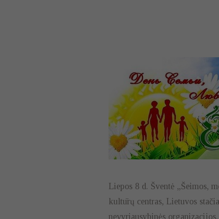
Liepos 8 d. Šventė „Šeimos, me
kultūrų centras, Lietuvos stač
nevyriausybinės organizacijos.