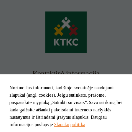
Kontaktinė informacija
Mob. tel. +370 699 73 229
Norime Jus informuoti, kad šioje svetainėje naudojami
Tel. (0-46) 21 02 83
slapukai (angl. cookies). Jeigu sutinkate, prašome,
El.p. info@klaipedatkc.lt
paspauskite mygtuką „Sutinkti su visais“. Savo sutikimą bet
kada galėsite atšaukti pakeisdami interneto naršyklės
K. Donelaičio g. 6B, Klaipėda
nustatymus ir ištrindami įrašytus slapukus. Daugiau
informacijos puslapyje
Slapukų politika
I-V nuo 8.00 iki 17.00.