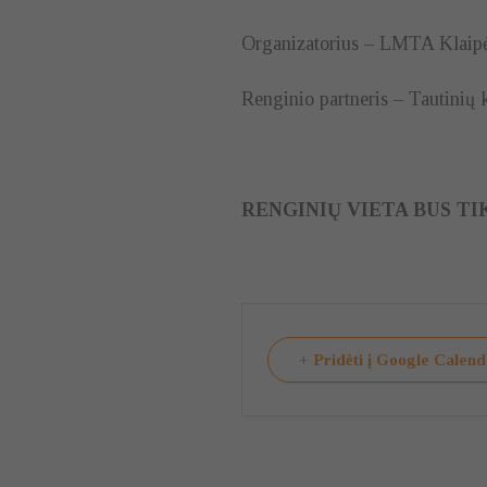
Organizatorius – LMTA Klaipėd
Renginio partneris – Tautinių k
RENGINIŲ VIETA BUS TIKSL
+ Pridėti į Google Calen