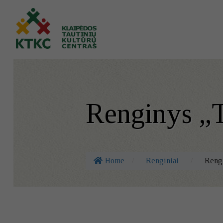
Renginys „T
Home
/
Renginiai
/
Rengi