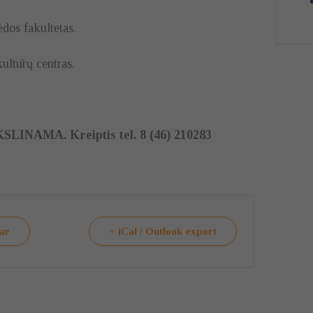
os fakultetas.
ultūrų centras.
INAMA. Kreiptis tel. 8 (46) 210283
dar
+ iCal / Outlook export