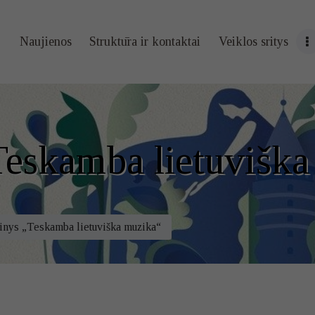
Naujienos
Naujienos
Struktūra ir kontaktai
Veiklos sritys
Struktūra ir
kontaktai
Veiklos sritys
eskamba lietuviška
Administracin
ė informacija
nys „Teskamba lietuviška muzika“
Kontaktai