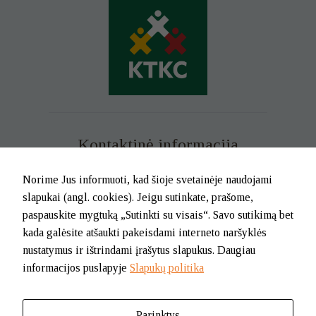
Kontaktinė informacija
Mob. tel. +370 699 73 229
Norime Jus informuoti, kad šioje svetainėje naudojami
Tel. (0-46) 21 02 83
slapukai (angl. cookies). Jeigu sutinkate, prašome,
El.p. info@klaipedatkc.lt
paspauskite mygtuką „Sutinkti su visais“. Savo sutikimą bet
kada galėsite atšaukti pakeisdami interneto naršyklės
K. Donelaičio g. 6B, Klaipėda
nustatymus ir ištrindami įrašytus slapukus. Daugiau
informacijos puslapyje
Slapukų politika
I-V nuo 8.00 iki 17.00.
Pietų pertrauka nuo 12.00 iki 12.45
Parinktys