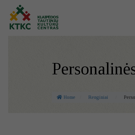
Personalinė
Home
/
Renginiai
/
Perso