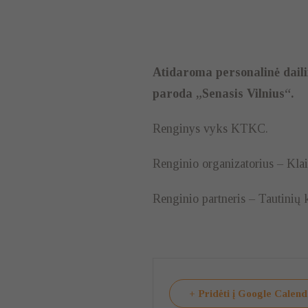
Atidaroma personalinė dail
paroda „Senasis Vilnius“.
Renginys vyks KTKC.
Renginio organizatorius – Klai
Renginio partneris – Tautinių k
+ Pridėti į Google Calen