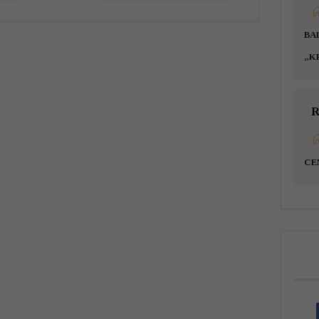
BA
„K
R
CE