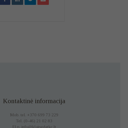
Kontaktinė informacija
Mob. tel. +370 699 73 229
Tel. (0-46) 21 02 83
El.p. info@klaipedatkc.lt