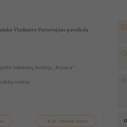
ininko Vladimiro Pustavojaus paveikslų
pėdos baltarusių bendrija „Krynica“.
ultūrų centras.
O
dar
+ iCal / Outlook export