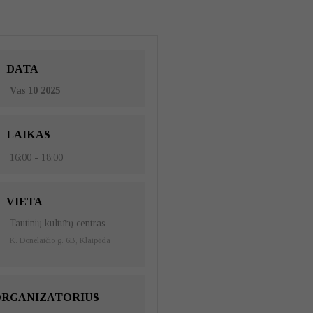
DATA
Vas 10 2025
LAIKAS
16:00 - 18:00
VIETA
Tautinių kultūrų centras
K. Donelaičio g. 6B, Klaipėda
RGANIZATORIUS