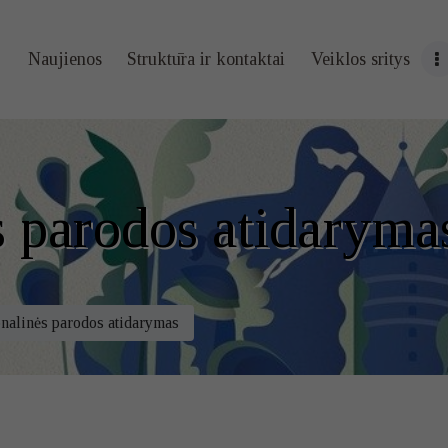
Naujienos
Naujienos
Struktūra ir kontaktai
Veiklos sritys
Struktūra ir
kontaktai
Veiklos sritys
s parodos atidaryma
Administracin
ė informacija
nalinės parodos atidarymas
Kontaktai