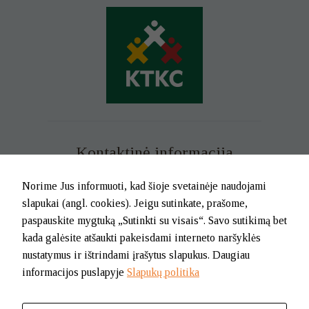
Kontaktinė informacija
Mob. tel. +370 699 73 229
Norime Jus informuoti, kad šioje svetainėje naudojami
Tel. (0-46) 21 02 83
slapukai (angl. cookies). Jeigu sutinkate, prašome,
El.p. info@klaipedatkc.lt
paspauskite mygtuką „Sutinkti su visais“. Savo sutikimą bet
kada galėsite atšaukti pakeisdami interneto naršyklės
K. Donelaičio g. 6B, Klaipėda
nustatymus ir ištrindami įrašytus slapukus. Daugiau
informacijos puslapyje
Slapukų politika
I-V nuo 8.00 iki 17.00.
Pietų pertrauka nuo 12.00 iki 12.45