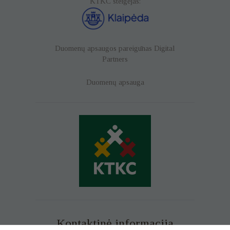
KTKC steigėjas:
Duomenų apsaugos pareigūnas
Digital
Partners
Duomenų apsauga
Kontaktinė informacija