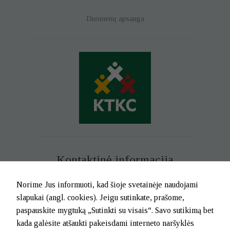
Duomenų apsauga
Kontaktinė informacija
Mob. tel. +370 699 73 229
Norime Jus informuoti, kad šioje svetainėje naudojami
Tel. (0-46) 21 02 83
slapukai (angl. cookies). Jeigu sutinkate, prašome,
El.p. info@klaipedatkc.lt
paspauskite mygtuką „Sutinkti su visais“. Savo sutikimą bet
kada galėsite atšaukti pakeisdami interneto naršyklės
K. Donelaičio g. 6B, Klaipėda