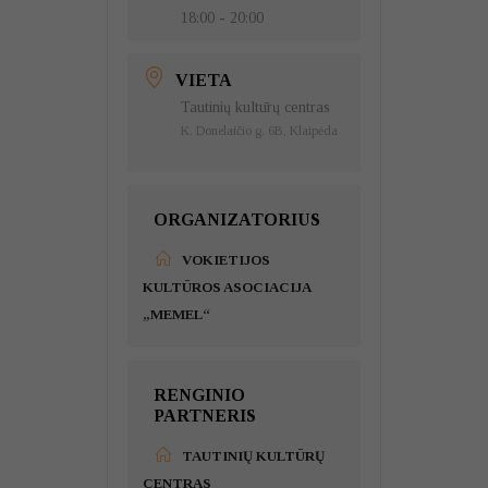
18:00 - 20:00
VIETA
Tautinių kultūrų centras
K. Donelaičio g. 6B, Klaipėda
ORGANIZATORIUS
VOKIETIJOS
KULTŪROS ASOCIACIJA
„MEMEL“
RENGINIO
PARTNERIS
TAUTINIŲ KULTŪRŲ
CENTRAS