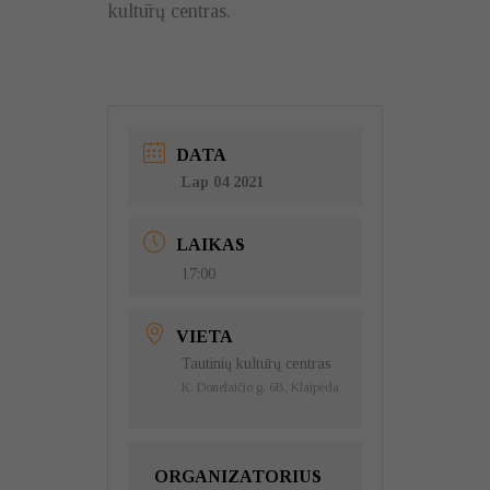
kultūrų centras.
DATA
Lap 04 2021
LAIKAS
17:00
VIETA
Tautinių kultūrų centras
K. Donelaičio g. 6B, Klaipėda
ORGANIZATORIUS