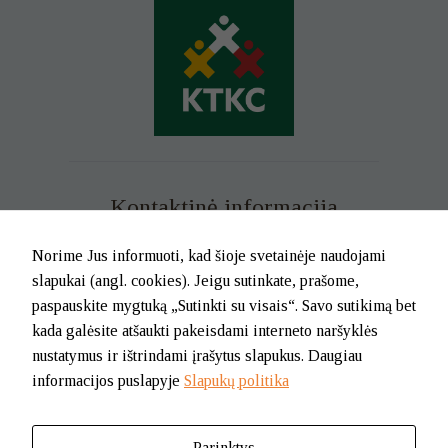
Kontaktinė informacija
Mob. tel. +370 699 73 229
Norime Jus informuoti, kad šioje svetainėje naudojami
Tel. (0-46) 21 02 83
slapukai (angl. cookies). Jeigu sutinkate, prašome,
El.p. info@klaipedatkc.lt
paspauskite mygtuką „Sutinkti su visais“. Savo sutikimą bet
kada galėsite atšaukti pakeisdami interneto naršyklės
K. Donelaičio g. 6B, Klaipėda
nustatymus ir ištrindami įrašytus slapukus. Daugiau
informacijos puslapyje
Slapukų politika
I-V nuo 8.00 iki 17.00.
Pietų pertrauka nuo 12.00 iki 12.45
Parinktys