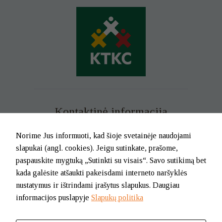
Kontaktinė informacija
Mob. tel. +370 699 73 229
Norime Jus informuoti, kad šioje svetainėje naudojami
Tel. (0-46) 21 02 83
slapukai (angl. cookies). Jeigu sutinkate, prašome,
El.p. info@klaipedatkc.lt
paspauskite mygtuką „Sutinkti su visais“. Savo sutikimą bet
kada galėsite atšaukti pakeisdami interneto naršyklės
K. Donelaičio g. 6B, Klaipėda
nustatymus ir ištrindami įrašytus slapukus. Daugiau
informacijos puslapyje
Slapukų politika
I-V nuo 8.00 iki 17.00.
Pietų pertrauka nuo 12.00 iki 12.45