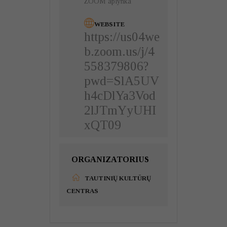
ZOOM aplynka
WEBSITE
https://us04we
b.zoom.us/j/4
558379806?
pwd=SlA5UV
h4cDlYa3Vod
2lJTmYyUHI
xQT09
ORGANIZATORIUS
TAUTINIŲ KULTŪRŲ
CENTRAS