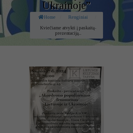
Ukrainoje”
Home
/
Renginiai
/
Kviečiame atvykti į paskaitą-
prezentaciją...